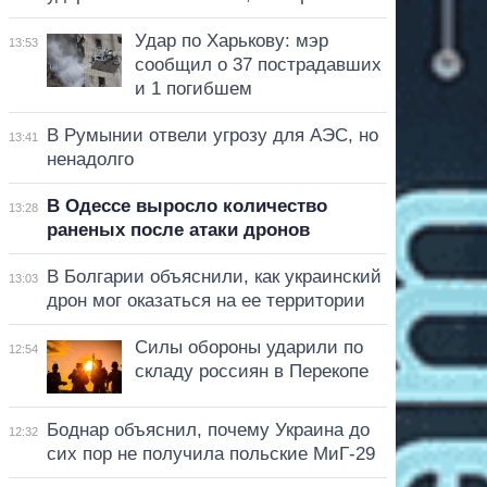
Удар по Харькову: мэр
13:53
сообщил о 37 пострадавших
и 1 погибшем
В Румынии отвели угрозу для АЭС, но
13:41
ненадолго
В Одессе выросло количество
13:28
раненых после атаки дронов
В Болгарии объяснили, как украинский
13:03
дрон мог оказаться на ее территории
Силы обороны ударили по
12:54
складу россиян в Перекопе
Боднар объяснил, почему Украина до
12:32
сих пор не получила польские МиГ-29