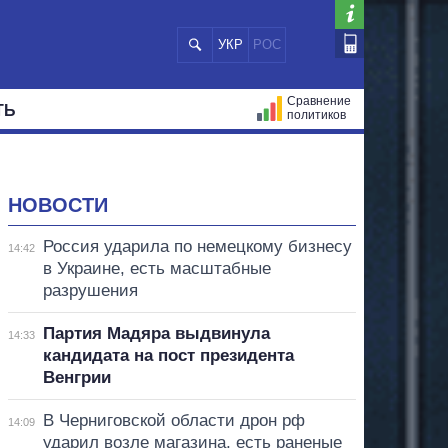
УКР
РОС
Сравнение
ТЬ
политиков
СТРАЦИЙ
МЭРЫ
ВСЕ ПЕРСОНЫ
НОВОСТИ
Россия ударила по немецкому бизнесу
14:42
в Украине, есть масштабные
разрушения
Партия Мадяра выдвинула
14:33
кандидата на пост президента
Венгрии
В Черниговской области дрон рф
14:09
ударил возле магазина, есть раненые