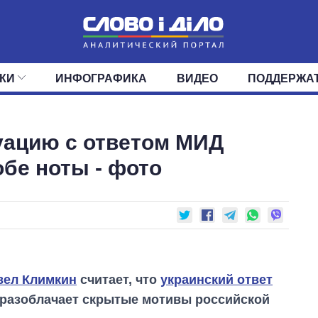
КИ
ИНФОГРАФИКА
ВИДЕО
ПОДДЕРЖА
ИС
ЛЕНТА
ВЕРХОВНАЯ РАДА
СОБЫТИЯ
СТАТЬИ
КАБИНЕТ МИНИСТРОВ
МНЕНИЯ
ОБЗОРЫ
ГЛАВЫ ОБЛАДМИНИ
ДАЙДЖЕСТЫ
уацию с ответом МИД
ПОЛИТИКА
ДЕПУТАТЫ
ЭКОНОМИКА
КОМИТЕТЫ
ФРАКЦИИ
ОБЩЕСТВО
ОКРУГА
МИР
обе ноты - фото
вел Климкин
считает, что
украинский ответ
разоблачает скрытые мотивы российской