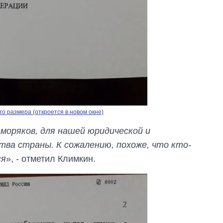
о размера (откроется в новом окне)
 моряков, для нашей юридической и
тва страны. К сожалению, похоже, что кто-
ся
», - отметил Климкин.