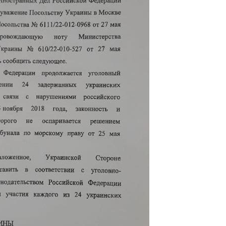
Как за 10 лет
изменилось
количество
поступающих в
бакалавриат,
магистратуру и
аспирантуру