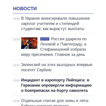
НОВОСТИ
В Украине анонсировали повышение
23:45
зарплат учителям и стипендий
студентам: как вырастут выплаты
Россия ударила по
ИТОГИ
22:53
Лозовой и Павлограду, а
Стефанишиной избрали
меру пресечения. Главное за день
Зеленский на этих выходных впервые
22:32
посетит Сербию
Инцидент в аэропорту Лейпцига: в
22:03
Германии опровергли информацию
о боеприпасах на борту самолета
Отдельные списки для зимы и лета:
21:49
Кабмин изменит правила