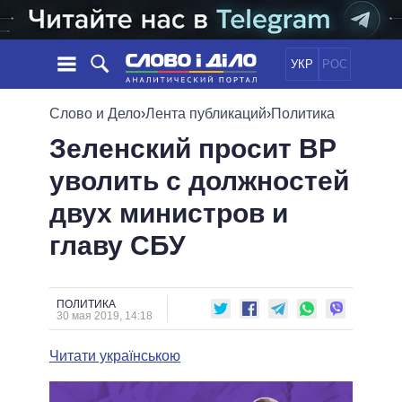
УКР
РОС
НОВОСТИ
Слово и Дело
›
Лента публикаций
›
Политика
Зеленский просит ВР
ОБЕЩАНИЯ
ЛЕНТА
ПОЛИТИКА
уволить с должностей
СОБЫТИЯ
ЭКОНОМИКА
ПОЛИТИКИ
двух министров и
СТАТЬИ
ОБЩЕСТВО
ИНФОГРАФИКА
МНЕНИЯ
МИР
ВСЕ ПОЛИТИКИ
главу СБУ
ОБЗОРЫ
ПРЕЗИДЕНТ И ОФИС
ВИДЕО
ДАЙДЖЕСТЫ
ВЕРХОВНАЯ РАДА
ПОЛИТИКА
ПОДДЕРЖАТЬ
КАБИНЕТ МИНИСТРОВ
30 мая 2019, 14:18
ГЛАВЫ ОБЛАДМИНИСТРАЦИЙ
СРАВНЕНИЕ ПОЛИТИКОВ
Читати українською
МЭРЫ
ВСЕ ПЕРСОНЫ