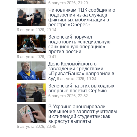
6 августа 2026, 21:29
Чиновникам ТЦК сообщили о
подозрении из-за случаев
фиктивных мобилизаций в
реестре «Оберег»
6 августа 2026, 20:14
Зеленский поручил
подготовить «специальную
санкционную операцию»
против россии
6 августа 2026, 20:41
Дело Коломойского о
завладении средствами
«ПриватБанка» направили в
суд
6 августа 2026, 19:34
Зеленский на этих выходных
впервые посетит Сербию
6 августа 2026, 22:32
В Украине анонсировали
повышение зарплат учителям
и стипендий студентам: как
вырастут выплаты
6 августа 2026, 23:45