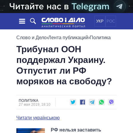
УКР
РОС
НОВОСТИ
Слово и Дело
›
Лента публикаций
›
Политика
Трибунал ООН
ОБЕЩАНИЯ
ЛЕНТА
ПОЛИТИКА
поддержал Украину.
СОБЫТИЯ
ЭКОНОМИКА
ПОЛИТИКИ
Отпустит ли РФ
СТАТЬИ
ОБЩЕСТВО
ИНФОГРАФИКА
МНЕНИЯ
МИР
ВСЕ ПОЛИТИКИ
моряков на свободу?
ОБЗОРЫ
ПРЕЗИДЕНТ И ОФИС
ВИДЕО
ДАЙДЖЕСТЫ
ВЕРХОВНАЯ РАДА
ПОЛИТИКА
ПОДДЕРЖАТЬ
КАБИНЕТ МИНИСТРОВ
27 мая 2019, 18:10
ГЛАВЫ ОБЛАДМИНИСТРАЦИЙ
СРАВНЕНИЕ ПОЛИТИКОВ
Читати українською
МЭРЫ
ВСЕ ПЕРСОНЫ
РФ нельзя заставить