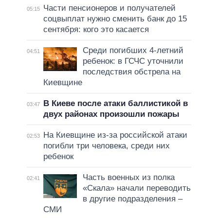
Части пенсионеров и получателей
05:15
соцвыплат нужно сменить банк до 15
сентября: кого это касается
Среди погибших 4-летний
04:51
ребенок: в ГСЧС уточнили
последствия обстрела на
Киевщине
В Киеве после атаки баллистикой в
03:47
двух районах произошли пожары
На Киевщине из-за российской атаки
02:53
погибли три человека, среди них
ребенок
Часть военных из полка
02:41
«Скала» начали переводить
в другие подразделения –
СМИ