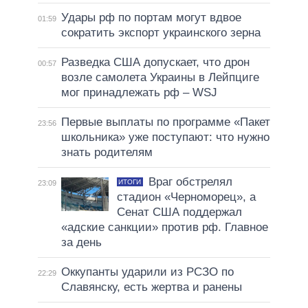
Удары рф по портам могут вдвое
01:59
сократить экспорт украинского зерна
Разведка США допускает, что дрон
00:57
возле самолета Украины в Лейпциге
мог принадлежать рф – WSJ
Первые выплаты по программе «Пакет
23:56
школьника» уже поступают: что нужно
знать родителям
Враг обстрелял
ИТОГИ
23:09
стадион «Черноморец», а
Сенат США поддержал
«адские санкции» против рф. Главное
за день
Оккупанты ударили из РСЗО по
22:29
Славянску, есть жертва и ранены