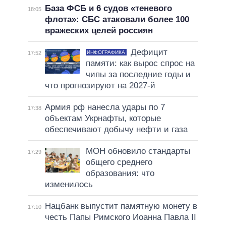
База ФСБ и 6 судов «теневого
18:05
флота»: СБС атаковали более 100
вражеских целей россиян
Дефицит
ИНФОГРАФИКА
17:52
памяти: как вырос спрос на
чипы за последние годы и
что прогнозируют на 2027-й
Армия рф нанесла удары по 7
17:38
объектам Укрнафты, которые
обеспечивают добычу нефти и газа
МОН обновило стандарты
17:29
общего среднего
образования: что
изменилось
Нацбанк выпустит памятную монету в
17:10
честь Папы Римского Иоанна Павла II