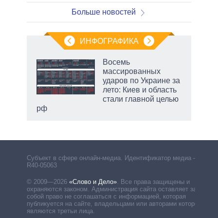
Больше новостей
ИНФОГРАФИКА
Восемь
массированных
ударов по Украине за
лето: Киев и область
стали главной целью
рф
Субъект в сфере онлайн-медиа. Идентификатор медиа –
R40-05063
© 2009—2026
«Слово и Дело»
.
Все права защищены и
охраняются законом. Администрация сайта оставляет за
собой право не соглашаться с информацией, которая
публикуется на сайте, владельцами или авторами которой
являются третьи лица.