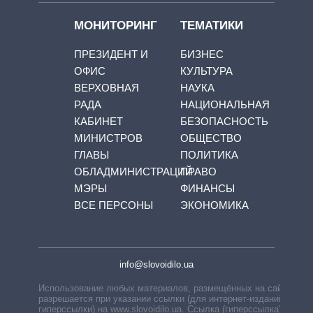
МОНИТОРИНГ
ТЕМАТИКИ
ПРЕЗИДЕНТ И
БИЗНЕС
ОФИС
КУЛЬТУРА
ВЕРХОВНАЯ
НАУКА
РАДА
НАЦИОНАЛЬНАЯ
КАБИНЕТ
БЕЗОПАСНОСТЬ
МИНИСТРОВ
ОБЩЕСТВО
ГЛАВЫ
ПОЛИТИКА
ОБЛАДМИНИСТРАЦИЙ
ПРАВО
МЭРЫ
ФИНАНСЫ
ВСЕ ПЕРСОНЫ
ЭКОНОМИКА
info@slovoidilo.ua
Использование любых материалов, размещённых на сайте,
разрешается при указании ссылки (для интернет-изданий —
гиперссылки) на www.slovoidilo.ua. Ссылка (гиперссылка)