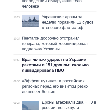
последствий обнаружили тело
человека
Украинские дроны за
10:27
неделю поразили 12 судов
«теневого флота» рф
Пентагон досрочно отстранил
10:24
генерала, который координировал
поддержку Украины
Враг ночью ударил по Украине
09:59
ракетами и 151 дроном: сколько
ликвидировала ПВО
«Эффект путина»: в российских
09:33
регионах перед его визитом резко
дешевеет бензин
Дроны атаковали два НПЗ в
09:24
россии, вспыхнули