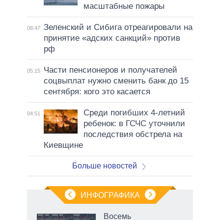
масштабные пожары
Зеленский и Сибига отреагировали на
08:47
принятие «адских санкций» против
рф
Части пенсионеров и получателей
05:15
соцвыплат нужно сменить банк до 15
сентября: кого это касается
Среди погибших 4-летний
04:51
ребенок: в ГСЧС уточнили
последствия обстрела на
Киевщине
Больше новостей
ИНФОГРАФИКА
 5
Восемь