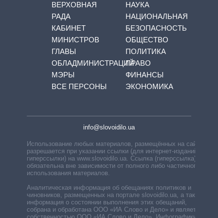
ВЕРХОВНАЯ
НАУКА
РАДА
НАЦИОНАЛЬНАЯ
КАБИНЕТ
БЕЗОПАСНОСТЬ
МИНИСТРОВ
ОБЩЕСТВО
ГЛАВЫ
ПОЛИТИКА
ОБЛАДМИНИСТРАЦИЙ
ПРАВО
МЭРЫ
ФИНАНСЫ
ВСЕ ПЕРСОНЫ
ЭКОНОМИКА
info@slovoidilo.ua
Использование любых материалов, размещённых на сайте,
разрешается при указании ссылки (для интернет-изданий —
гиперссылки) на www.slovoidilo.ua. Ссылка (гиперссылка)
обязательна вне зависимости от полного либо частичного
использования материалов.
Аналитическая информация об обещаниях политиков и
чиновников, размещенных на портале slovoidilo.ua, а также
информация о состоянии выполнения этих обещаний,
собрана и обработана ООО «ИА Слово и Дело» и является
собственностью ООО «ИА Слово и Дело». Инфографики,