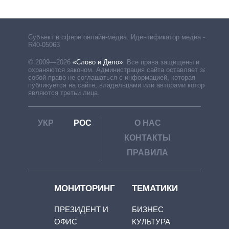
Субъект в сфере онлайн-медиа. Идентификатор медиа –
R40-05063
© 2009—2026
«Слово и Дело»
.
Все права защищены и
охраняются законом. Администрация сайта оставляет за
собой право не соглашаться с информацией, которая
публикуется на сайте, владельцами или авторами которой
являются третьи лица.
УКР
РОС
О НАС
КОНТАКТЫ
ПРАВИЛА
МОНИТОРИНГ
ТЕМАТИКИ
ПРЕЗИДЕНТ И
БИЗНЕС
ОФИС
КУЛЬТУРА