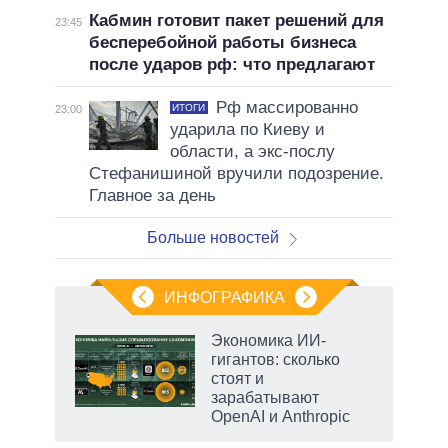
Кабмин готовит пакет решений для
23:45
бесперебойной работы бизнеса
после ударов рф: что предлагают
Рф массированно
ИТОГИ
23:00
ударила по Киеву и
области, а экс-послу
Стефанишиной вручили подозрение.
Главное за день
Больше новостей
ИНФОГРАФИКА
Экономика ИИ-
гигантов: сколько
не за
стоят и
асть
зарабатывают
елью
OpenAI и Anthropic