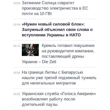
Затмение Солнца сократит
03:59
производство электричества в ЕС
почти на 10 ГВт
«Нужен новый силовой блок»:
02:59
Залужный объяснил свои слова о
вступлении Украины в НАТО
Кремль готовил покушение
02:15
на руководителя компании,
поставляющей дроны
Украине – Die Zeit
На границе Литвы с Беларусью
00:58
нашли уже третий подземный туннель
для нелегальных мигрантов
Украинская служба «Голоса Америки»
00:26
возобновляет работу после
длительной паузы