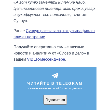
«
А вот кутю заменять ничем не надо.
Цельнозерновая пшеница, мак, орехи, узвар
и сухофрукты - все полезное
», - считает
Супрун.
Ранее
Супрун рассказала, как ультрафиолет
влияет на зрение
.
Получайте оперативно самые важные
новости и аналитику от «Слово и дело» в
вашем
VIBER-мессенджере
.
ЧИТАЙТЕ В TELEGRAM
самое важное от «Слово и дело»
Подписаться