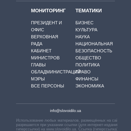
МОНИТОРИНГ
ТЕМАТИКИ
ПРЕЗИДЕНТ И
БИЗНЕС
ОФИС
КУЛЬТУРА
ВЕРХОВНАЯ
НАУКА
РАДА
НАЦИОНАЛЬНАЯ
КАБИНЕТ
БЕЗОПАСНОСТЬ
МИНИСТРОВ
ОБЩЕСТВО
ГЛАВЫ
ПОЛИТИКА
ОБЛАДМИНИСТРАЦИЙ
ПРАВО
МЭРЫ
ФИНАНСЫ
ВСЕ ПЕРСОНЫ
ЭКОНОМИКА
info@slovoidilo.ua
Использование любых материалов, размещённых на сайте,
разрешается при указании ссылки (для интернет-изданий —
гиперссылки) на www.slovoidilo.ua. Ссылка (гиперссылка)