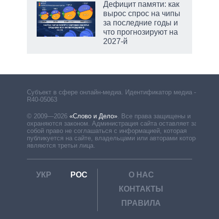
Дефицит памяти: как
вырос спрос на чипы
за последние годы и
что прогнозируют на
2027-й
Субъект в сфере онлайн-медиа. Идентификатор медиа –
R40-05063
© 2009—2026
«Слово и Дело»
.
Все права защищены и
охраняются законом. Администрация сайта оставляет за
собой право не соглашаться с информацией, которая
публикуется на сайте, владельцами или авторами которой
являются третьи лица.
УКР
РОС
О НАС
КОНТАКТЫ
ПРАВИЛА