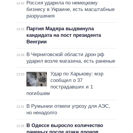
Россия ударила по немецкому
14:42
бизнесу в Украине, есть масштабные
разрушения
Партия Мадяра выдвинула
14:33
кандидата на пост президента
Венгрии
В Черниговской области дрон рф
14:09
ударил возле магазина, есть раненые
Удар по Харькову: мэр
13:53
сообщил о 37
пострадавших и 1
погибшем
В Румынии отвели угрозу для АЭС,
13:41
но ненадолго
В Одессе выросло количество
13:28
раненых после атаки дронов