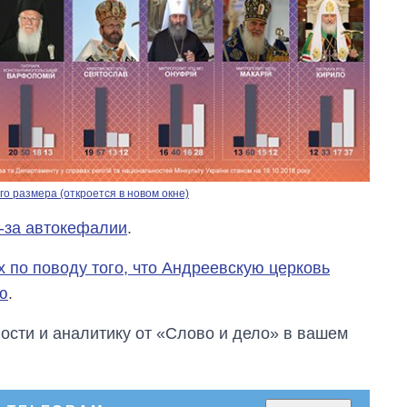
о размера (откроется в новом окне)
з-за автокефалии
.
х по поводу того, что Андреевскую церковь
ю
.
сти и аналитику от «Слово и дело» в вашем