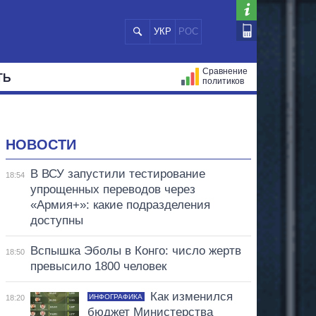
УКР
РОС
Сравнение
ТЬ
политиков
СТРАЦИЙ
МЭРЫ
ВСЕ ПЕРСОНЫ
НОВОСТИ
В ВСУ запустили тестирование
18:54
упрощенных переводов через
«Армия+»: какие подразделения
доступны
Вспышка Эболы в Конго: число жертв
18:50
превысило 1800 человек
Как изменился
ИНФОГРАФИКА
18:20
бюджет Министерства