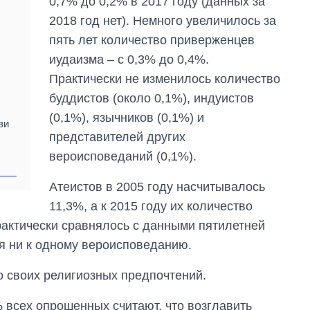
0,7% до 0,2% в 2017 году (данных за
2018 год нет). Немного увеличилось за
пять лет количество приверженцев
иудаизма – с 0,3% до 0,4%.
Практически не изменилось количество
буддистов (около 0,1%), индуистов
(0,1%), язычников (0,1%) и
ви
представителей других
вероисповеданий (0,1%).
Атеистов в 2005 году насчитывалось
11,3%, а к 2015 году их количество
рактически сравнялось с данными пятилетней
бя ни к одному вероисповеданию.
Экономика ИИ-
о своих религиозных предпочтений.
гигантов: сколько
стоят и
 всех опрошенных считают, что возглавить
зарабатывают