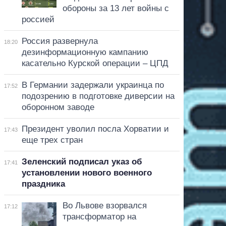
обороны за 13 лет войны с
россией
Россия развернула
18:20
дезинформационную кампанию
касательно Курской операции – ЦПД
В Германии задержали украинца по
17:52
подозрению в подготовке диверсии на
оборонном заводе
Президент уволил посла Хорватии и
17:43
еще трех стран
Зеленский подписал указ об
17:41
установлении нового военного
праздника
Во Львове взорвался
17:12
трансформатор на