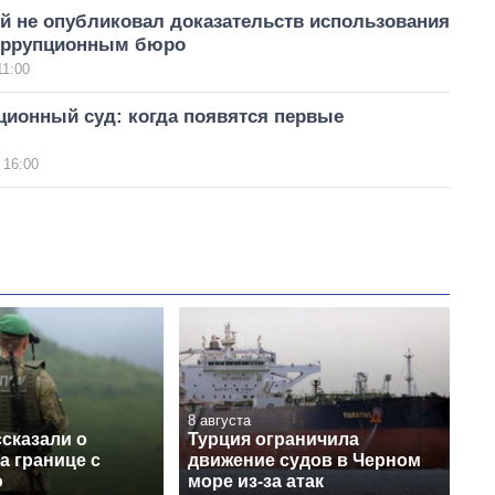
й не опубликовал доказательств использования
оррупционным бюро
11:00
ционный суд: когда появятся первые
 16:00
8 августа
сказали о
Турция ограничила
а границе с
движение судов в Черном
ю
море из-за атак