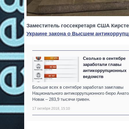
Заместитель госсекретаря США Кирст
Украине закона о Высшем антикорруп
Сколько в сентябре
заработали главы
антикоррупционных
ведомств
Больше всех в сентябре заработал замглавы
Национального антикоррупционного бюро Анат
Новак – 283,9 тысячи гривен.
17 октября 2018, 15:10