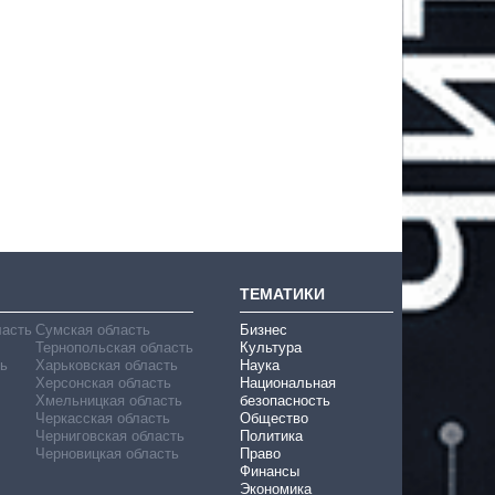
ТЕМАТИКИ
ласть
Сумская область
Бизнес
Тернопольская область
Культура
ь
Харьковская область
Наука
Херсонская область
Национальная
Хмельницкая область
безопасность
Черкасская область
Общество
Черниговская область
Политика
Черновицкая область
Право
Финансы
Экономика