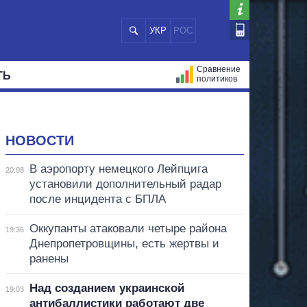
УКР
РОС
Сравнение
ТЬ
политиков
СТРАЦИЙ
МЭРЫ
ВСЕ ПЕРСОНЫ
НОВОСТИ
В аэропорту немецкого Лейпцига
20:08
установили дополнительный радар
после инцидента с БПЛА
Оккупанты атаковали четыре района
19:36
Днепропетровщины, есть жертвы и
ранены
Над созданием украинской
19:03
антибаллистики работают две