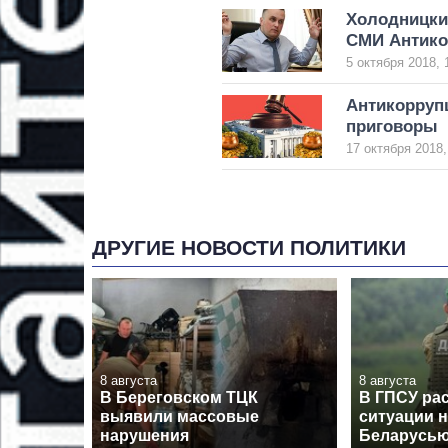
Холодницки
СМИ Антик
5 октября 2018, 
Антикорруп
приговоры
17 октября 2018,
ДРУГИЕ НОВОСТИ ПОЛИТИКИ
8 августа
8 августа
В Береговском ТЦК
В ГПСУ рас
выявили массовые
ситуации н
нарушения
Беларусь