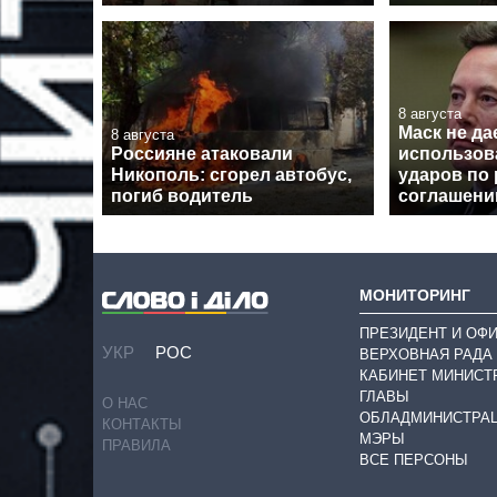
8 августа
Маск не да
8 августа
Россияне атаковали
использова
Никополь: сгорел автобус,
ударов по 
погиб водитель
соглашен
МОНИТОРИНГ
ПРЕЗИДЕНТ И ОФ
УКР
РОС
ВЕРХОВНАЯ РАДА
КАБИНЕТ МИНИСТ
ГЛАВЫ
О НАС
ОБЛАДМИНИСТРА
КОНТАКТЫ
МЭРЫ
ПРАВИЛА
ВСЕ ПЕРСОНЫ