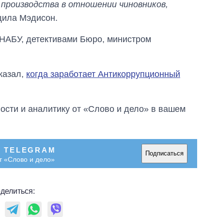
 производства в отношении чиновников,
щила Мэдисон.
 НАБУ, детективами Бюро, министром
казал,
когда заработает Антикоррупционный
сти и аналитику от «Слово и дело» в вашем
В TELEGRAM
Подписаться
т «Слово и дело»
делиться: