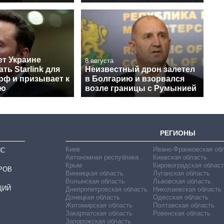
ет Украине
8 августа
ть Starlink для
Неизвестный дрон залетел
рф и призывает к
в Болгарию и взорвался
ию
возле границы с Румынией
РЕГИОНЫ
Киев
Ивано-Франковская об
ИС
Автономная республика
Киевская область
Крым
Кировоградская област
РОВ
Винницкая область
Луганская область
Волынская область
Львовская область
ЦИЙ
Днепропетровская область
Николаевская область
Донецкая область
Одесская область
Житомирская область
Полтавская область
Закарпатская область
Ровенская область
Запорожская область