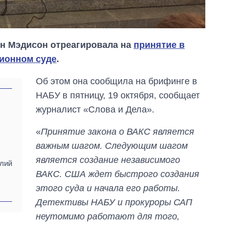
ен Мэдисон отреагировала на
принятие в
ционном суде
.
Об этом она сообщила на брифинге в
НАБУ в пятницу, 19 октября, сообщает
журналист «Слова и Дела».
«
Принятие закона о ВАКС является
важным шагом. Следующим шагом
Сколько
картофеля
является создание независимого
олий
выращивали в
ВАКС. США ждет быстрого создания
Украине до и во
этого суда и начала его работы.
время большой
войны
Детективы НАБУ и прокуроры САП
неутомимо работают для того,