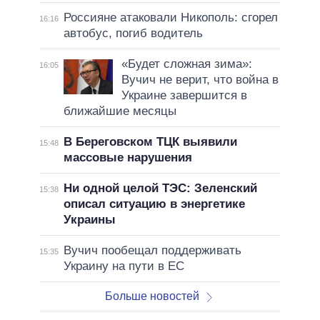
Россияне атаковали Никополь: сгорел
16:16
автобус, погиб водитель
«Будет сложная зима»:
16:05
Вучич не верит, что война в
Украине завершится в
ближайшие месяцы
В Береговском ТЦК выявили
15:48
массовые нарушения
Ни одной целой ТЭС: Зеленский
15:38
описал ситуацию в энергетике
Украины
Вучич пообещал поддерживать
15:35
Украину на пути в ЕС
Больше новостей