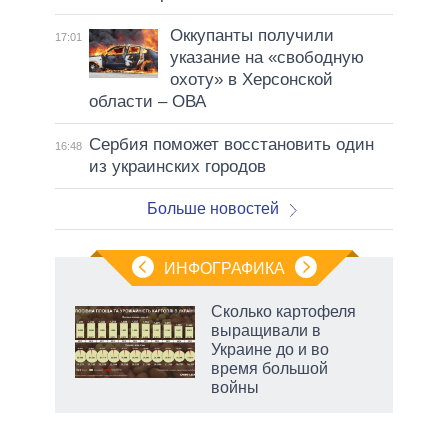
Оккупанты получили
17:01
указание на «свободную
охоту» в Херсонской
области – ОВА
Сербия поможет восстановить один
16:48
из украинских городов
Больше новостей
ИНФОГРАФИКА
Сколько картофеля
выращивали в
не за
Украине до и во
асть
время большой
елью
войны
маги