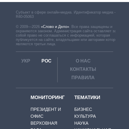
Субъект в сфере онлайн-медиа. Идентификатор медиа –
R40-05063
© 2009—2026
«Слово и Дело»
.
Все права защищены и
охраняются законом. Администрация сайта оставляет за
собой право не соглашаться с информацией, которая
публикуется на сайте, владельцами или авторами которой
являются третьи лица.
УКР
РОС
О НАС
КОНТАКТЫ
ПРАВИЛА
МОНИТОРИНГ
ТЕМАТИКИ
ПРЕЗИДЕНТ И
БИЗНЕС
ОФИС
КУЛЬТУРА
ВЕРХОВНАЯ
НАУКА