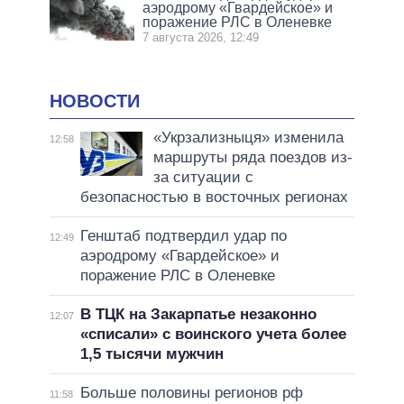
аэродрому «Гвардейское» и
поражение РЛС в Оленевке
7 августа 2026, 12:49
НОВОСТИ
«Укрзализныця» изменила
12:58
маршруты ряда поездов из-
за ситуации с
безопасностью в восточных регионах
Генштаб подтвердил удар по
12:49
аэродрому «Гвардейское» и
поражение РЛС в Оленевке
В ТЦК на Закарпатье незаконно
12:07
«списали» с воинского учета более
1,5 тысячи мужчин
Больше половины регионов рф
11:58