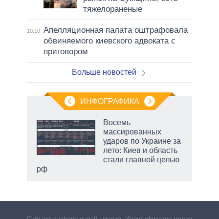
тяжелораненые
Апелляционная палата оштрафовала
10:10
обвиняемого киевского адвоката с
приговором
Больше новостей
ИНФОГРАФИКА
Восемь
массированных
ударов по Украине за
ет
лето: Киев и область
стали главной целью
рф
маги
Субъект в сфере онлайн-медиа. Идентификатор медиа –