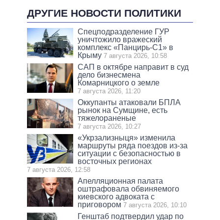
ДРУГИЕ НОВОСТИ ПОЛИТИКИ
Спецподразделение ГУР
уничтожило вражеский
комплекс «Панцирь-С1» в
Крыму
7 августа 2026, 10:58
САП в октябре направит в суд
дело бизнесмена
Комарницкого о земле
7 августа 2026, 11:20
Оккупанты атаковали БПЛА
рынок на Сумщине, есть
тяжелораненые
7 августа 2026, 10:27
«Укрзализныця» изменила
маршруты ряда поездов из-за
ситуации с безопасностью в
восточных регионах
7 августа 2026, 12:58
Апелляционная палата
оштрафовала обвиняемого
киевского адвоката с
приговором
7 августа 2026, 10:10
Генштаб подтвердил удар по