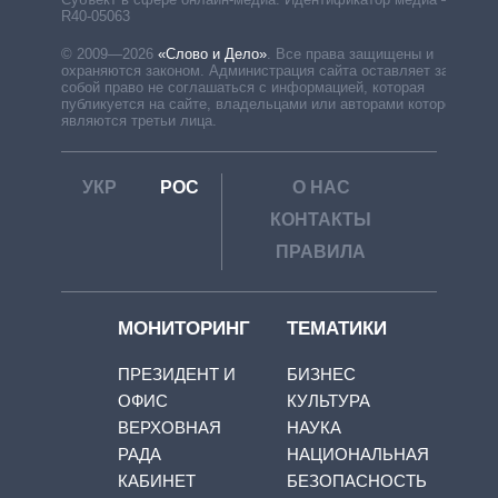
R40-05063
© 2009—2026
«Слово и Дело»
.
Все права защищены и
охраняются законом. Администрация сайта оставляет за
собой право не соглашаться с информацией, которая
публикуется на сайте, владельцами или авторами которой
являются третьи лица.
УКР
РОС
О НАС
КОНТАКТЫ
ПРАВИЛА
МОНИТОРИНГ
ТЕМАТИКИ
ПРЕЗИДЕНТ И
БИЗНЕС
ОФИС
КУЛЬТУРА
ВЕРХОВНАЯ
НАУКА
РАДА
НАЦИОНАЛЬНАЯ
КАБИНЕТ
БЕЗОПАСНОСТЬ