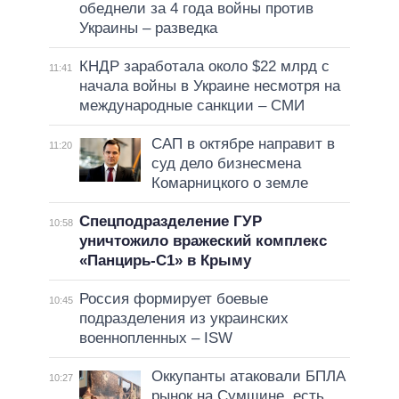
обеднели за 4 года войны против
Украины – разведка
КНДР заработала около $22 млрд с
11:41
начала войны в Украине несмотря на
международные санкции – СМИ
САП в октябре направит в
11:20
суд дело бизнесмена
Комарницкого о земле
Спецподразделение ГУР
10:58
уничтожило вражеский комплекс
«Панцирь-С1» в Крыму
Россия формирует боевые
10:45
подразделения из украинских
военнопленных – ISW
Оккупанты атаковали БПЛА
10:27
рынок на Сумщине, есть