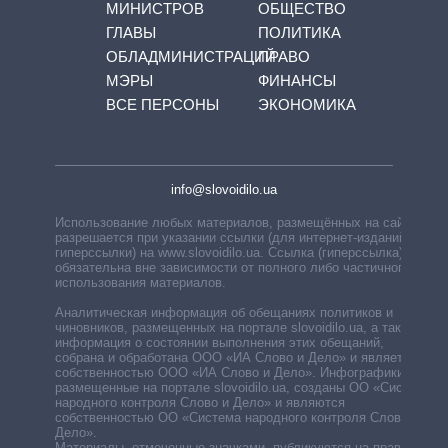
МИНИСТРОВ
ОБЩЕСТВО
ГЛАВЫ
ПОЛИТИКА
ОБЛАДМИНИСТРАЦИЙ
ПРАВО
МЭРЫ
ФИНАНСЫ
ВСЕ ПЕРСОНЫ
ЭКОНОМИКА
info@slovoidilo.ua
Использование любых материалов, размещённых на сайте,
разрешается при указании ссылки (для интернет-изданий —
гиперссылки) на www.slovoidilo.ua. Ссылка (гиперссылка)
обязательна вне зависимости от полного либо частичного
использования материалов.
Аналитическая информация об обещаниях политиков и
чиновников, размещенных на портале slovoidilo.ua, а также
информация о состоянии выполнения этих обещаний,
собрана и обработана ООО «ИА Слово и Дело» и является
собственностью ООО «ИА Слово и Дело». Инфографики,
размещенные на портале slovoidilo.ua, созданы ОО «Система
народного контроля Слово и Дело» и являются
собственностью ОО «Система народного контроля Слово и
Дело».
Материалы, отмеченные значками, публикуются на правах