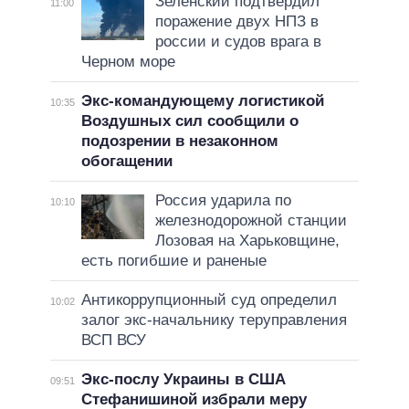
Зеленский подтвердил
11:00
поражение двух НПЗ в
россии и судов врага в
Черном море
Экс-командующему логистикой
10:35
Воздушных сил сообщили о
подозрении в незаконном
обогащении
Россия ударила по
10:10
железнодорожной станции
Лозовая на Харьковщине,
есть погибшие и раненые
Антикоррупционный суд определил
10:02
залог экс-начальнику теруправления
ВСП ВСУ
Экс-послу Украины в США
09:51
Стефанишиной избрали меру