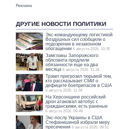
ДРУГИЕ НОВОСТИ ПОЛИТИКИ
Экс-командующему логистикой
Воздушных сил сообщили о
подозрении в незаконном
обогащении
6 августа 2026, 10:35
Замглавы Запорожского
облсовета продлили
обязанности еще на два
месяца
6 августа 2026, 11:26
Трамп пригрозил тюрьмой тем,
кто рассказывает СМИ о
дефиците боеприпасов в США
6 августа 2026, 11:34
На Херсонщине российский
дрон атаковал автобус с
гражданскими, есть раненые
6 августа 2026, 09:49
Экс-послу Украины в США
Стефанишиной избрали меру
пресечения
6 августа 2026, 09:51