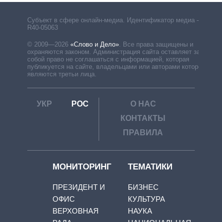
Субъект в сфере онлайн-медиа. Идентификатор медиа –
R40-05063
© 2009—2026
«Слово и Дело»
.
Все права защищены и
охраняются законом. Администрация сайта оставляет за
собой право не соглашаться с информацией, которая
публикуется на сайте, владельцами или авторами которой
являются третьи лица.
УКР
РОС
О НАС
КОНТАКТЫ
ПРАВИЛА
МОНИТОРИНГ
ТЕМАТИКИ
ПРЕЗИДЕНТ И
БИЗНЕС
ОФИС
КУЛЬТУРА
ВЕРХОВНАЯ
НАУКА