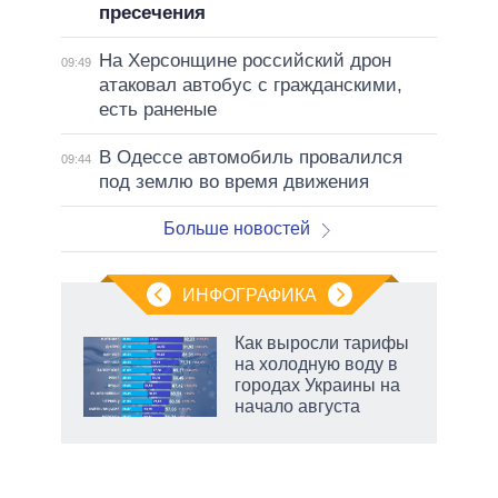
пресечения
На Херсонщине российский дрон
09:49
атаковал автобус с гражданскими,
есть раненые
В Одессе автомобиль провалился
09:44
под землю во время движения
Больше новостей
ИНФОГРАФИКА
Как выросли тарифы
на холодную воду в
ков
городах Украины на
 за
начало августа
ости