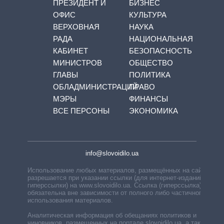
ПРЕЗИДЕНТ И
БИЗНЕС
ОФИС
КУЛЬТУРА
ВЕРХОВНАЯ
НАУКА
РАДА
НАЦИОНАЛЬНАЯ
КАБИНЕТ
БЕЗОПАСНОСТЬ
МИНИСТРОВ
ОБЩЕСТВО
ГЛАВЫ
ПОЛИТИКА
ОБЛАДМИНИСТРАЦИЙ
ПРАВО
МЭРЫ
ФИНАНСЫ
ВСЕ ПЕРСОНЫ
ЭКОНОМИКА
info@slovoidilo.ua
Использование любых материалов, размещённых на сайте,
разрешается при указании ссылки (для интернет-изданий —
гиперссылки) на www.slovoidilo.ua. Ссылка (гиперссылка)
обязательна вне зависимости от полного либо частичного
использования материалов.
Аналитическая информация об обещаниях политиков и
чиновников, размещенных на портале slovoidilo.ua, а также