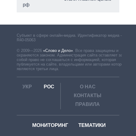
рф
Субъект в сфере онлайн-медиа. Идентификатор медиа –
R40-05063
© 2009—2026
«Слово и Дело»
.
Все права защищены и
охраняются законом. Администрация сайта оставляет за
собой право не соглашаться с информацией, которая
публикуется на сайте, владельцами или авторами которой
являются третьи лица.
УКР
РОС
О НАС
КОНТАКТЫ
ПРАВИЛА
МОНИТОРИНГ
ТЕМАТИКИ