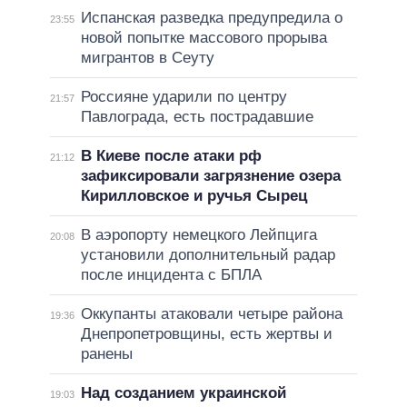
Испанская разведка предупредила о
23:55
новой попытке массового прорыва
мигрантов в Сеуту
Россияне ударили по центру
21:57
Павлограда, есть пострадавшие
В Киеве после атаки рф
21:12
зафиксировали загрязнение озера
Кирилловское и ручья Сырец
В аэропорту немецкого Лейпцига
20:08
установили дополнительный радар
после инцидента с БПЛА
Оккупанты атаковали четыре района
19:36
Днепропетровщины, есть жертвы и
ранены
Над созданием украинской
19:03