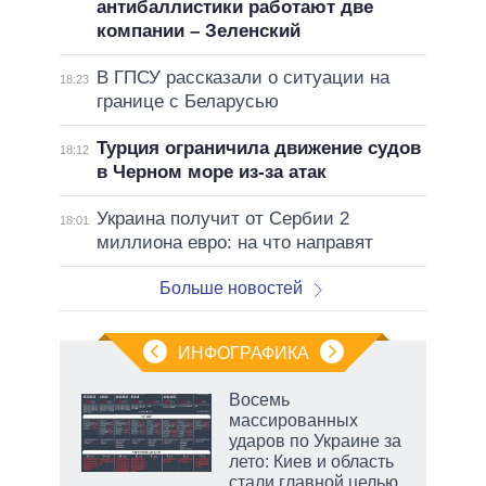
антибаллистики работают две
компании – Зеленский
В ГПСУ рассказали о ситуации на
18:23
границе с Беларусью
Турция ограничила движение судов
18:12
в Черном море из-за атак
Украина получит от Сербии 2
18:01
миллиона евро: на что направят
Больше новостей
ИНФОГРАФИКА
 5
Восемь
го
массированных
сть
ударов по Украине за
ВР
лето: Киев и область
стали главной целью