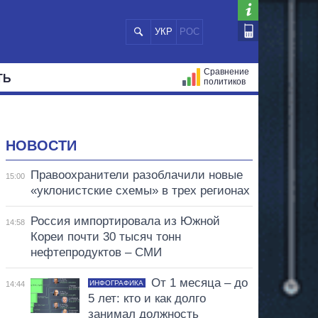
УКР
РОС
Сравнение
ТЬ
политиков
СТРАЦИЙ
МЭРЫ
ВСЕ ПЕРСОНЫ
НОВОСТИ
Правоохранители разоблачили новые
15:00
«уклонистские схемы» в трех регионах
Россия импортировала из Южной
14:58
Кореи почти 30 тысяч тонн
нефтепродуктов – СМИ
От 1 месяца – до
ИНФОГРАФИКА
14:44
5 лет: кто и как долго
занимал должность