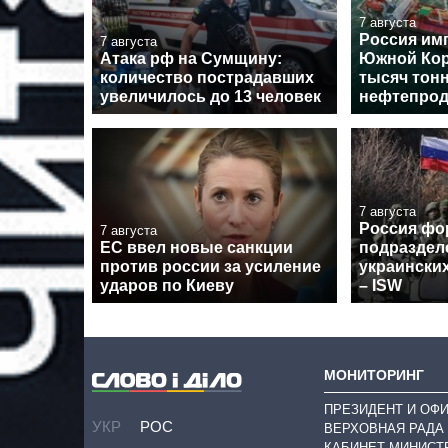
7 августа
Россия им
7 августа
Атака рф на Сумщину:
Южной Кор
количество пострадавших
тысяч тон
увеличилось до 13 человек
нефтепрод
7 августа
Россия фо
7 августа
ЕС ввел новые санкции
подраздел
против россии за усиление
украински
ударов по Киеву
– ISW
МОНИТОРИНГ
ПРЕЗИДЕНТ И ОФ
УКР
РОС
ВЕРХОВНАЯ РАДА
КАБИНЕТ МИНИСТ