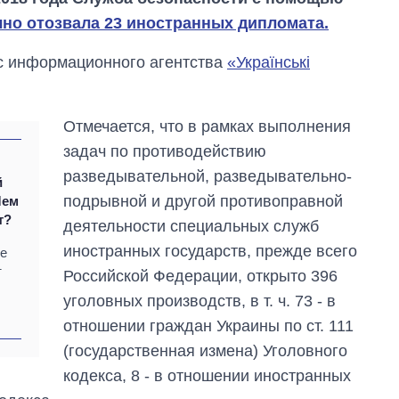
но отозвала 23 иностранных дипломата.
ос информационного агентства
«Українські
Отмечается, что в рамках выполнения
задач по противодействию
разведывательной, разведывательно-
й
подрывной и другой противоправной
Чем
т?
деятельности специальных служб
иностранных государств, прежде всего
ке
т
Российской Федерации, открыто 396
уголовных производств, в т. ч. 73 - в
отношении граждан Украины по ст. 111
Сколько
(государственная измена) Уголовного
картофеля
кодекса, 8 - в отношении иностранных
выращивали в
Украине до и во