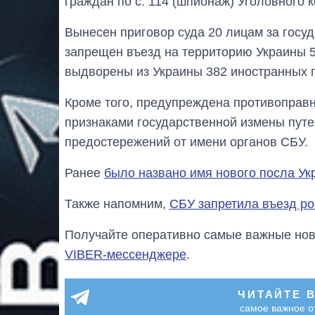
граждан по с. 114 (шпионаж) Уголовного к
Вынесен приговор суда 20 лицам за госу
запрещен въезд на территорию Украины 
выдворены из Украины 382 иностранных 
Кроме того, предупреждена противоправн
признаками государственной измены пут
предостережений от имени органов СБУ.
Ранее
было названо имя нового посла Ук
Также напомним,
СБУ запретила въезд ро
Получайте оперативно самые важные ново
VIBER-мессенджере
.
ЧИТАЙТЕ 
самое важное о