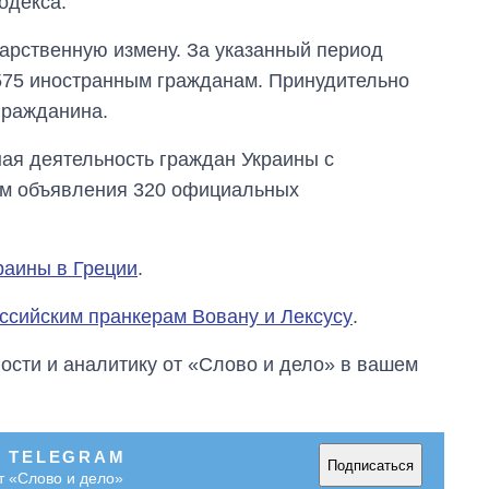
одекса.
время большой
войны
дарственную измену. За указанный период
575 иностранным гражданам. Принудительно
гражданина.
ая деятельность граждан Украины с
ем объявления 320 официальных
раины в Греции
.
ссийским пранкерам Вовану и Лексусу
.
сти и аналитику от «Слово и дело» в вашем
В TELEGRAM
Подписаться
т «Слово и дело»