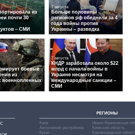
7 августа
портировала из
Больше половины
еи почти 30
регионов рф обеднели за 4
н
года войны против
уктов – СМИ
Украины – разведка
7 августа
КНДР заработала около $22
рмирует боевые
млрд с начала войны в
ения из
Украине несмотря на
х военнопленных
международные санкции –
СМИ
РЕГИОНЫ
Киев
Ивано-Франковская об
ИС
Автономная республика
Киевская область
Крым
Кировоградская област
РОВ