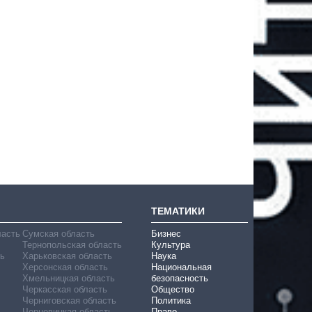
ТЕМАТИКИ
ласть
Сумская область
Бизнес
Тернопольская область
Культура
ь
Харьковская область
Наука
Херсонская область
Национальная
Хмельницкая область
безопасность
Черкасская область
Общество
Черниговская область
Политика
Черновицкая область
Право