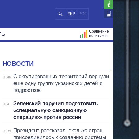
УКР
РОС
Сравнение
ТЬ
политиков
СТРАЦИЙ
МЭРЫ
ВСЕ ПЕРСОНЫ
НОВОСТИ
С оккупированных территорий вернули
20:46
еще одну группу украинских детей и
подростков
Зеленский поручил подготовить
20:41
«специальную санкционную
операцию» против россии
Президент рассказал, сколько стран
20:39
присоединилось к созданию системы