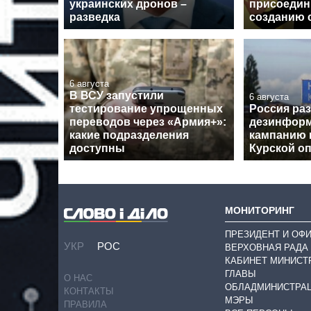
украинских дронов –
присоедин
разведка
созданию 
6 августа
В ВСУ запустили
6 августа
тестирование упрощенных
Россия ра
переводов через «Армия+»:
дезинфор
какие подразделения
кампанию 
доступны
Курской о
МОНИТОРИНГ
ПРЕЗИДЕНТ И ОФ
УКР
РОС
ВЕРХОВНАЯ РАДА
КАБИНЕТ МИНИСТ
ГЛАВЫ
О НАС
ОБЛАДМИНИСТРА
КОНТАКТЫ
МЭРЫ
ПРАВИЛА