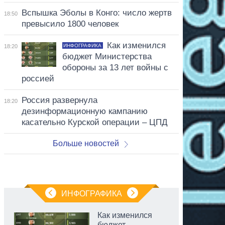
Вспышка Эболы в Конго: число жертв
18:50
превысило 1800 человек
Как изменился
ИНФОГРАФИКА
18:20
бюджет Министерства
обороны за 13 лет войны с
россией
Россия развернула
18:20
дезинформационную кампанию
касательно Курской операции – ЦПД
Больше новостей
ИНФОГРАФИКА
Как изменился
бюджет