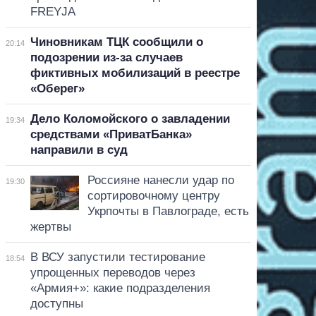
FREYJA
Чиновникам ТЦК сообщили о
20:14
подозрении из-за случаев
фиктивных мобилизаций в реестре
«Оберег»
Дело Коломойского о завладении
19:34
средствами «ПриватБанка»
направили в суд
Россияне нанесли удар по
19:30
сортировочному центру
Укрпочты в Павлограде, есть
жертвы
В ВСУ запустили тестирование
18:54
упрощенных переводов через
«Армия+»: какие подразделения
доступны