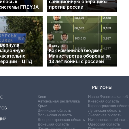
илось к
санкционную операцию»
системы FREYJA
против россии
звернула
6 августа
мационную
Как изменился бюджет
касательно
Министерства обороны за
перации – ЦПД
13 лет войны с россией
РЕГИОНЫ
Киев
Ивано-Франковская об
ИС
Автономная республика
Киевская область
Крым
Кировоградская област
РОВ
Винницкая область
Луганская область
Волынская область
Львовская область
ЦИЙ
Днепропетровская область
Николаевская область
Донецкая область
Одесская область
Житомирская область
Полтавская область