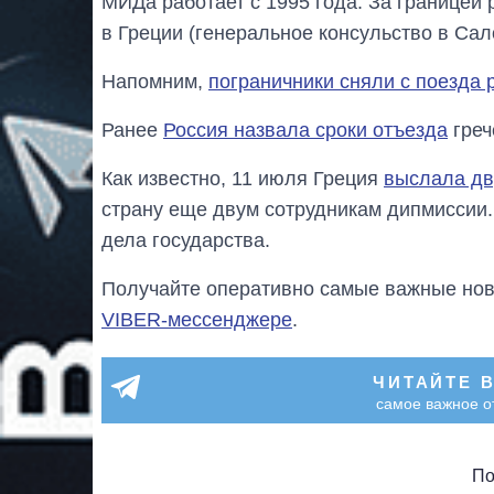
МИДа работает с 1995 года. За границей 
в Греции (генеральное консульство в Сал
Напомним,
пограничники сняли с поезда 
Ранее
Россия назвала сроки отъезда
греч
Как известно, 11 июля Греция
выслала дв
страну еще двум сотрудникам дипмиссии.
дела государства.
Получайте оперативно самые важные ново
VIBER-мессенджере
.
ЧИТАЙТЕ 
самое важное о
По