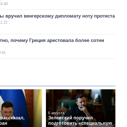
16:40
ы вручил венгерскому дипломату ноту протеста
11:22
тно, почему Греция арестовала более сотни
0:41
6 августа
рассказал,
Зеленский поручил
ран
подготовить «специальную