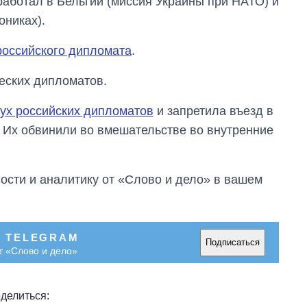
работал в Бельгии (миссия Украины при НАТО) и
выращивали в
ониках).
Украине до и во
время большой
российского дипломата
.
войны
еских дипломатов.
ух российских дипломатов
и запретила въезд в
 Их обвинили во вмешательстве во внутренние
сти и аналитику от «Слово и дело» в вашем
В TELEGRAM
Подписаться
т «Слово и дело»
делиться: