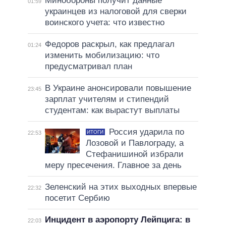
Минобороны получит данные
01:59
украинцев из налоговой для сверки
воинского учета: что известно
Федоров раскрыл, как предлагал
01:24
изменить мобилизацию: что
предусматривал план
В Украине анонсировали повышение
23:45
зарплат учителям и стипендий
студентам: как вырастут выплаты
Россия ударила по
ИТОГИ
22:53
Лозовой и Павлограду, а
Стефанишиной избрали
меру пресечения. Главное за день
Зеленский на этих выходных впервые
22:32
посетит Сербию
Инцидент в аэропорту Лейпцига: в
22:03