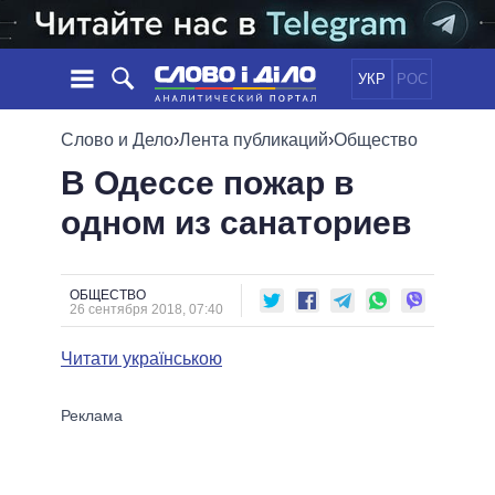
УКР
РОС
НОВОСТИ
Слово и Дело
›
Лента публикаций
›
Общество
В Одессе пожар в
ОБЕЩАНИЯ
ЛЕНТА
ПОЛИТИКА
одном из санаториев
СОБЫТИЯ
ЭКОНОМИКА
ПОЛИТИКИ
СТАТЬИ
ОБЩЕСТВО
ИНФОГРАФИКА
МНЕНИЯ
МИР
ВСЕ ПОЛИТИКИ
ОБЩЕСТВО
26 сентября 2018, 07:40
ОБЗОРЫ
ПРЕЗИДЕНТ И ОФИС
ВИДЕО
ДАЙДЖЕСТЫ
ВЕРХОВНАЯ РАДА
Читати українською
ПОДДЕРЖАТЬ
КАБИНЕТ МИНИСТРОВ
ГЛАВЫ ОБЛАДМИНИСТРАЦИЙ
СРАВНЕНИЕ ПОЛИТИКОВ
МЭРЫ
ВСЕ ПЕРСОНЫ