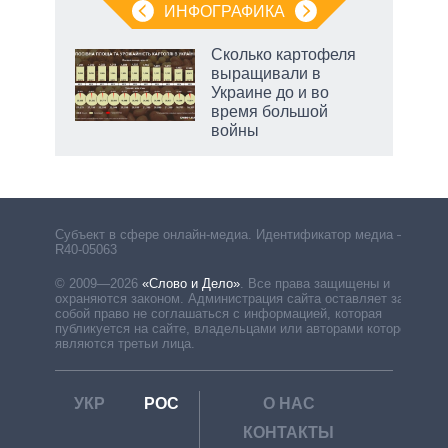
ИНФОГРАФИКА
Сколько картофеля
выращивали в
Украине до и во
время большой
войны
Субъект в сфере онлайн-медиа. Идентификатор медиа –
R40-05063
© 2009—2026
«Слово и Дело»
.
Все права защищены и
охраняются законом. Администрация сайта оставляет за
собой право не соглашаться с информацией, которая
публикуется на сайте, владельцами или авторами которой
являются третьи лица.
УКР
РОС
О НАС
КОНТАКТЫ