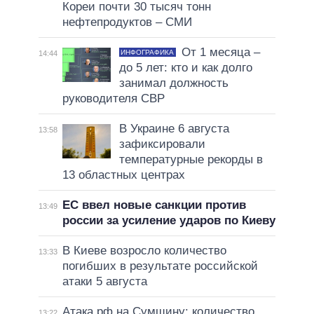
Кореи почти 30 тысяч тонн
нефтепродуктов – СМИ
От 1 месяца –
ИНФОГРАФИКА
14:44
до 5 лет: кто и как долго
занимал должность
руководителя СВР
В Украине 6 августа
13:58
зафиксировали
температурные рекорды в
13 областных центрах
ЕС ввел новые санкции против
13:49
россии за усиление ударов по Киеву
В Киеве возросло количество
13:33
погибших в результате российской
атаки 5 августа
Атака рф на Сумщину: количество
13:22