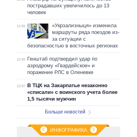
пострадавших увеличилось до 13
человек
«Укрзализныця» изменила
12:58
маршруты ряда поездов из-
за ситуации с
безопасностью в восточных регионах
Генштаб подтвердил удар по
12:49
аэродрому «Гвардейское» и
поражение РЛС в Оленевке
В ТЦК на Закарпатье незаконно
12:07
«списали» с воинского учета более
1,5 тысячи мужчин
Больше новостей
ИНФОГРАФИКА