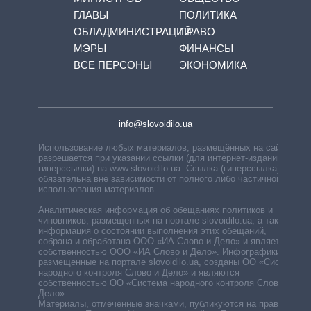
ГЛАВЫ
ПОЛИТИКА
ОБЛАДМИНИСТРАЦИЙ
ПРАВО
МЭРЫ
ФИНАНСЫ
ВСЕ ПЕРСОНЫ
ЭКОНОМИКА
info@slovoidilo.ua
Использование любых материалов, размещённых на сайте,
разрешается при указании ссылки (для интернет-изданий —
гиперссылки) на www.slovoidilo.ua. Ссылка (гиперссылка)
обязательна вне зависимости от полного либо частичного
использования материалов.
Аналитическая информация об обещаниях политиков и
чиновников, размещенных на портале slovoidilo.ua, а также
информация о состоянии выполнения этих обещаний,
собрана и обработана ООО «ИА Слово и Дело» и является
собственностью ООО «ИА Слово и Дело». Инфографики,
размещенные на портале slovoidilo.ua, созданы ОО «Система
народного контроля Слово и Дело» и являются
собственностью ОО «Система народного контроля Слово и
Дело».
Материалы, отмеченные значками, публикуются на правах