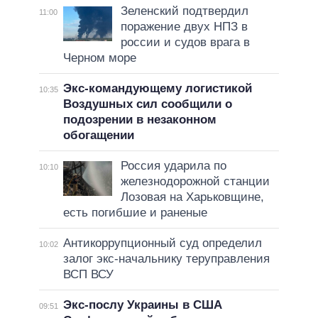
Зеленский подтвердил
11:00
поражение двух НПЗ в
россии и судов врага в
Черном море
Экс-командующему логистикой
10:35
Воздушных сил сообщили о
подозрении в незаконном
обогащении
Россия ударила по
10:10
железнодорожной станции
Лозовая на Харьковщине,
есть погибшие и раненые
Антикоррупционный суд определил
10:02
залог экс-начальнику теруправления
ВСП ВСУ
Экс-послу Украины в США
09:51