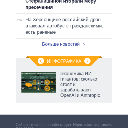
Стефанишиной избрали меру
пресечения
На Херсонщине российский дрон
09:49
атаковал автобус с гражданскими,
есть раненые
Больше новостей
ИНФОГРАФИКА
еля
Экономика ИИ-
гигантов: сколько
стоят и
зарабатывают
OpenAI и Anthropic
Субъект в сфере онлайн-медиа. Идентификатор медиа –