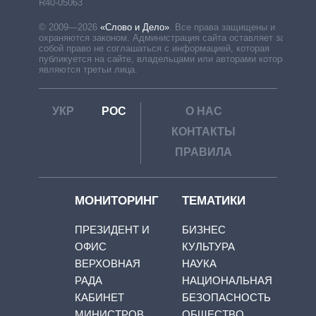
R40-05063
© 2009—2026
«Слово и Дело»
.
Все права защищены и
охраняются законом. Администрация сайта оставляет за
собой право не соглашаться с информацией, которая
публикуется на сайте, владельцами или авторами которой
являются третьи лица.
УКР
РОС
О НАС
КОНТАКТЫ
ПРАВИЛА
МОНИТОРИНГ
ТЕМАТИКИ
ПРЕЗИДЕНТ И
БИЗНЕС
ОФИС
КУЛЬТУРА
ВЕРХОВНАЯ
НАУКА
РАДА
НАЦИОНАЛЬНАЯ
КАБИНЕТ
БЕЗОПАСНОСТЬ
МИНИСТРОВ
ОБЩЕСТВО