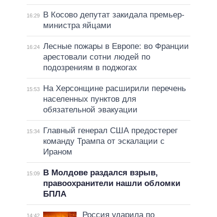
В Косово депутат закидала премьер-
16:29
министра яйцами
Лесные пожары в Европе: во Франции
16:24
арестовали сотни людей по
подозрениям в поджогах
На Херсонщине расширили перечень
15:53
населенных пунктов для
обязательной эвакуации
Главный генерал США предостерег
15:34
команду Трампа от эскалации с
Ираном
В Молдове раздался взрыв,
15:09
правоохранители нашли обломки
БПЛА
Россия ударила по
14:42