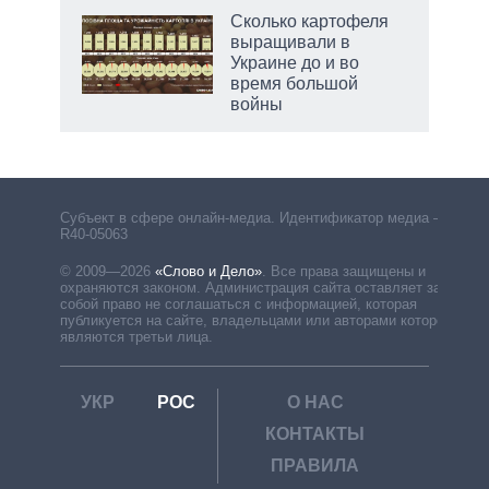
Сколько картофеля
выращивали в
Украине до и во
время большой
войны
Субъект в сфере онлайн-медиа. Идентификатор медиа –
R40-05063
© 2009—2026
«Слово и Дело»
.
Все права защищены и
охраняются законом. Администрация сайта оставляет за
собой право не соглашаться с информацией, которая
публикуется на сайте, владельцами или авторами которой
являются третьи лица.
УКР
РОС
О НАС
КОНТАКТЫ
ПРАВИЛА