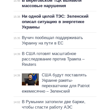
В Береговском ТЦК выявили
15:48
массовые нарушения
Ни одной целой ТЭС: Зеленский
15:38
описал ситуацию в энергетике
Украины
Вучич пообещал поддерживать
15:35
Украину на пути в ЕС
В США готовят масштабное
14:39
расследование против Трампа –
Reuters
США будут поставлять
14:39
Украине ракеты-
перехватчики для Patriot
ежемесячно – Зеленский
В Румынии затопили две баржи,
14:02
чтобы спасти работу АЭС