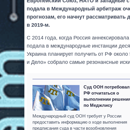
Европейский Союз, НАТО и западные с
подала в Международный арбитраж оч
прогнозам, его начнут рассматривать д
в 2019-м.
С 2014 года, когда Россия аннексировала
подала в международные инстанции десят
Украина планирует получить от РФ окол
и Дело» собрало самые резонансные иски
Суд ООН потребовал
РФ отчитаться о
выполнении решени
по Меджлису
Международный суд ООН требует у России
предоставить информацию о ходе выполнения
предписания суда в части возобновления