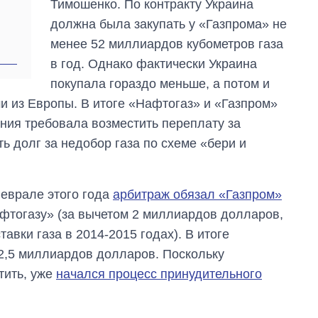
Тимошенко. По контракту Украина
должна была закупать у «Газпрома» не
менее 52 миллиардов кубометров газа
в год. Однако фактически Украина
покупала гораздо меньше, а потом и
и из Европы. В итоге «Нафтогаз» и «Газпром»
ания требовала возместить переплату за
ь долг за недобор газа по схеме «бери и
феврале этого года
арбитраж обязал «Газпром»
Как за 10 лет
фтогазу» (за вычетом 2 миллиардов долларов,
изменилось
авки газа в 2014-2015 годах). В итоге
количество
поступающих в
2,5 миллиардов долларов. Поскольку
бакалавриат,
тить, уже
начался процесс принудительного
магистратуру и
аспирантуру