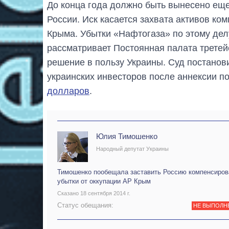
До конца года должно быть вынесено еще
России. Иск касается захвата активов ко
Крыма. Убытки «Нафтогаза» по этому дел
рассматривает Постоянная палата третейс
решение в пользу Украины. Суд постанови
украинских инвесторов после аннексии п
долларов
.
Юлия Тимошенко
Народный депутат Украины
Тимошенко пообещала заставить Россию компенсиров
убытки от оккупации АР Крым
Сказано 18 сентября 2014 г.
Статус обещания:
НЕ ВЫПОЛН