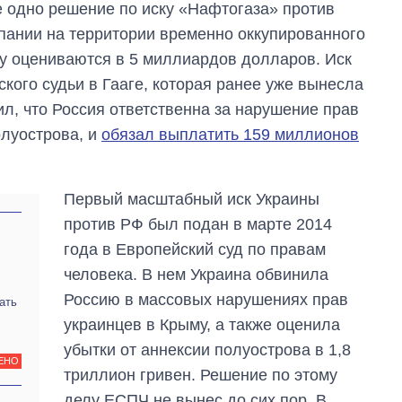
 одно решение по иску «Нафтогаза» против
мпании на территории временно оккупированного
у оцениваются в 5 миллиардов долларов. Иск
кого судьи в Гааге, которая ранее уже вынесла
л, что Россия ответственна за нарушение прав
олуострова, и
обязал выплатить 159 миллионов
Первый масштабный иск Украины
против РФ был подан в марте 2014
года в Европейский суд по правам
человека. В нем Украина обвинила
Россию в массовых нарушениях прав
ать
украинцев в Крыму, а также оценила
убытки от аннексии полуострова в 1,8
ЕНО
триллион гривен. Решение по этому
делу ЕСПЧ не вынес до сих пор. В