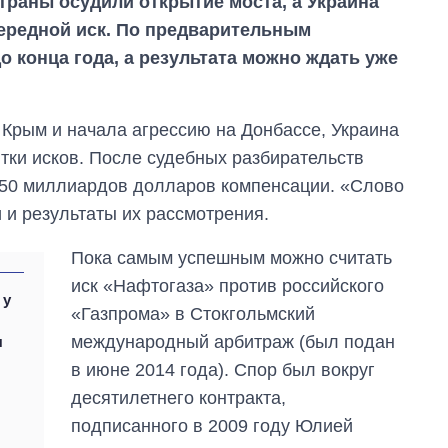
траны осудили открытие моста, а Украина
ередной иск. По предварительным
о конца года, а результата можно ждать уже
 Крым и начала агрессию на Донбассе, Украина
ки исков. После судебных разбирательств
о 50 миллиардов долларов компенсации. «Слово
 и результаты их рассмотрения.
Пока самым успешным можно считать
иск «Нафтогаза» против российского
 у
«Газпрома» в Стокгольмский
международный арбитраж (был подан
я
в июне 2014 года). Спор был вокруг
десятилетнего контракта,
подписанного в 2009 году Юлией