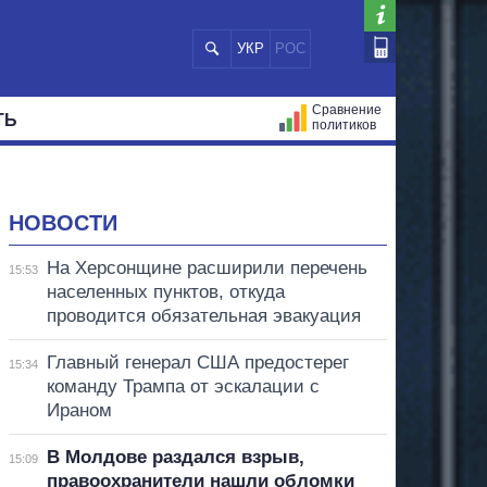
УКР
РОС
Сравнение
ТЬ
политиков
СТРАЦИЙ
МЭРЫ
ВСЕ ПЕРСОНЫ
НОВОСТИ
На Херсонщине расширили перечень
15:53
населенных пунктов, откуда
проводится обязательная эвакуация
Главный генерал США предостерег
15:34
команду Трампа от эскалации с
Ираном
В Молдове раздался взрыв,
15:09
правоохранители нашли обломки