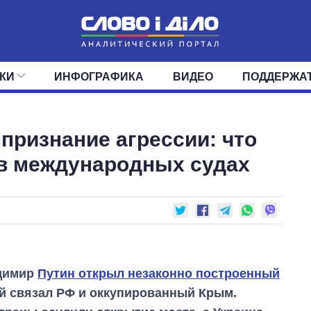
КИ
ИНФОГРАФИКА
ВИДЕО
ПОДДЕРЖА
ИС
ЛЕНТА
ВЕРХОВНАЯ РАДА
СОБЫТИЯ
СТАТЬИ
КАБИНЕТ МИНИСТРОВ
МНЕНИЯ
ОБЗОРЫ
ГЛАВЫ ОБЛАДМИНИ
ДАЙДЖЕСТЫ
признание агрессии: что
ПОЛИТИКА
ДЕПУТАТЫ
ЭКОНОМИКА
КОМИТЕТЫ
ФРАКЦИИ
ОБЩЕСТВО
ОКРУГА
МИР
 в международных судах
адимир
Путин открыл незаконно построенный
ый связал РФ и оккупированный Крым.