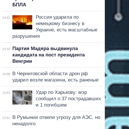
БПЛА
Россия ударила по
14:42
немецкому бизнесу в
Украине, есть масштабные
разрушения
Партия Мадяра выдвинула
14:33
кандидата на пост президента
Венгрии
В Черниговской области дрон рф
14:09
ударил возле магазина, есть раненые
Удар по Харькову: мэр
13:53
сообщил о 37 пострадавших
и 1 погибшем
В Румынии отвели угрозу для АЭС, но
13:41
ненадолго