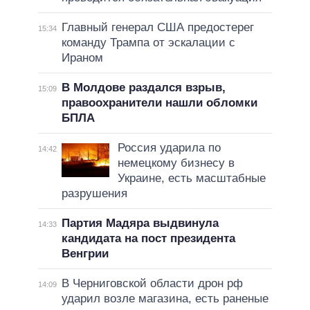
Главный генерал США предостерег
15:34
команду Трампа от эскалации с
Ираном
В Молдове раздался взрыв,
15:09
правоохранители нашли обломки
БПЛА
Россия ударила по
14:42
немецкому бизнесу в
Украине, есть масштабные
разрушения
Партия Мадяра выдвинула
14:33
кандидата на пост президента
Венгрии
В Черниговской области дрон рф
14:09
ударил возле магазина, есть раненые