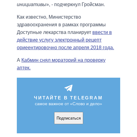
инициативы
», - подчеркнул Гройсман.
Как известно, Министерство
здравоохранения в рамках программы
Доступные лекарства планирует
ввести в
действие услугу электронный рецепт
ориеентировочно после апреля 2018 года.
А
Кабмин снял мораторий на проверку
аптек.
ЧИТАЙТЕ В TELEGRAM
самое важное от «Слово и дело»
Подписаться