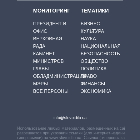
МОНИТОРИНГ
ТЕМАТИКИ
ПРЕЗИДЕНТ И
БИЗНЕС
ОФИС
КУЛЬТУРА
ВЕРХОВНАЯ
НАУКА
РАДА
НАЦИОНАЛЬНАЯ
КАБИНЕТ
БЕЗОПАСНОСТЬ
МИНИСТРОВ
ОБЩЕСТВО
ГЛАВЫ
ПОЛИТИКА
ОБЛАДМИНИСТРАЦИЙ
ПРАВО
МЭРЫ
ФИНАНСЫ
ВСЕ ПЕРСОНЫ
ЭКОНОМИКА
info@slovoidilo.ua
Использование любых материалов, размещённых на сайте,
разрешается при указании ссылки (для интернет-изданий —
гиперссылки) на www.slovoidilo.ua. Ссылка (гиперссылка)