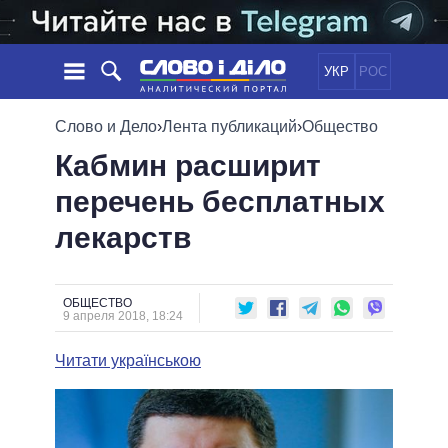
УКР
РОС
НОВОСТИ
Слово и Дело
›
Лента публикаций
›
Общество
Кабмин расширит
ОБЕЩАНИЯ
ЛЕНТА
ПОЛИТИКА
перечень бесплатных
СОБЫТИЯ
ЭКОНОМИКА
ПОЛИТИКИ
лекарств
СТАТЬИ
ОБЩЕСТВО
ИНФОГРАФИКА
МНЕНИЯ
МИР
ВСЕ ПОЛИТИКИ
ОБЗОРЫ
ПРЕЗИДЕНТ И ОФИС
ВИДЕО
ОБЩЕСТВО
ДАЙДЖЕСТЫ
9 апреля 2018, 18:24
ВЕРХОВНАЯ РАДА
ПОДДЕРЖАТЬ
КАБИНЕТ МИНИСТРОВ
Читати українською
ГЛАВЫ ОБЛАДМИНИСТРАЦИЙ
СРАВНЕНИЕ ПОЛИТИКОВ
МЭРЫ
ВСЕ ПЕРСОНЫ