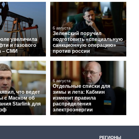
6 августа
Зеленский поручил
июле увеличила
подготовить «специальную
фти и газового
санкционную операцию»
а – СМИ
против россии
6 августа
Отдельные списки для
явил, что ведет
зимы и лета: Кабмин
ы с Маском об
изменит правила
ния Starlink для
распределения
 рф
электроэнергии
РЕГИОНЫ