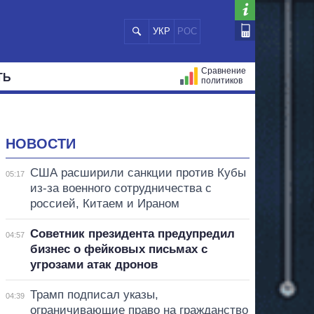
УКР
РОС
Сравнение
ТЬ
политиков
СТРАЦИЙ
МЭРЫ
ВСЕ ПЕРСОНЫ
НОВОСТИ
США расширили санкции против Кубы
05:17
из-за военного сотрудничества с
россией, Китаем и Ираном
Советник президента предупредил
04:57
бизнес о фейковых письмах с
угрозами атак дронов
Трамп подписал указы,
04:39
ограничивающие право на гражданство