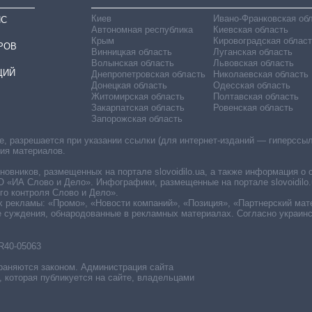
Киев
Ивано-Франковская об
ИС
Автономная республика
Киевская область
Крым
Кировоградская област
РОВ
Винницкая область
Луганская область
Волынская область
Львовская область
ЦИЙ
Днепропетровская область
Николаевская область
Донецкая область
Одесская область
Житомирская область
Полтавская область
Закарпатская область
Ровенская область
Запорожская область
 разрешается при указании ссылки (для интернет-изданий — гиперссылки
ния материалов.
овников, размещенных на портале slovoidilo.ua, а также информация о 
«ИА Слово и Дело». Инфографики, размещенные на портале slovoidilo.
о контроля Слово и Дело».
х рекламы: «Промо», «Новости компаний», «Позиция», «Партнерский мат
е суждения, обнародованные в рекламных материалах. Согласно украин
R40-05063
раняются законом. Администрация сайта
, которая публикуется на сайте, владельцами