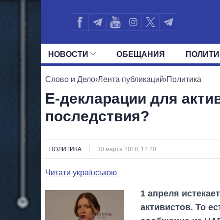
НОВОСТИ
ОБЕЩАНИЯ
ПОЛИТИ
ВСЕ ПОЛИТИКИ
ПРЕЗИДЕНТ И ОФ
Слово и Дело
›
Лента публикаций
›
Политика
Е-декларации для акти
последствия?
ПОЛИТИКА
30 марта 2018, 12:20
Читати українською
1 апреля истекае
активистов. То ес