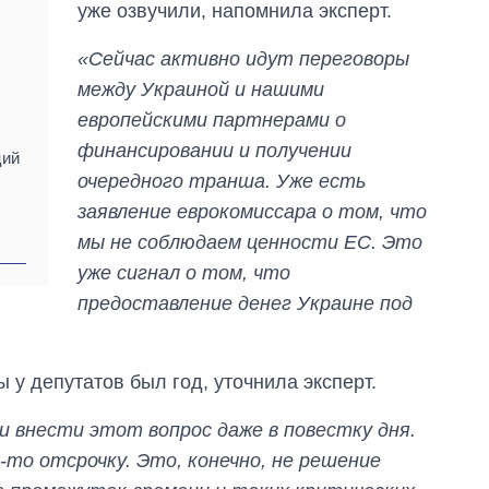
уже озвучили, напомнила эксперт.
«Сейчас активно идут переговоры
между Украиной и нашими
:
европейскими партнерами о
финансировании и получении
ций
очередного транша. Уже есть
заявление еврокомиссара о том, что
мы не соблюдаем ценности ЕС. Это
уже сигнал о том, что
предоставление денег Украине под
 у депутатов был год, уточнила эксперт.
Как за 10 лет
изменилось
 внести этот вопрос даже в повестку дня.
количество
поступающих в
-то отсрочку. Это, конечно, не решение
бакалавриат,