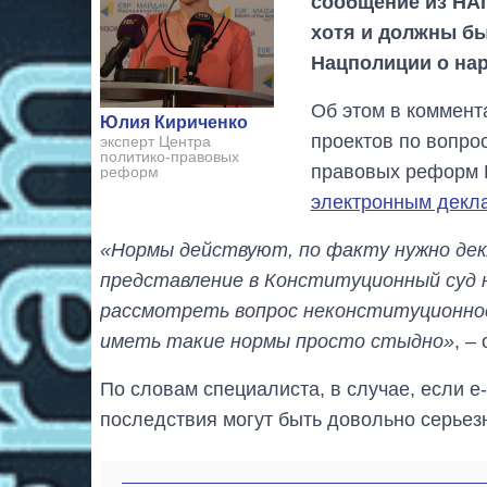
сообщение из НАП
хотя и должны бы
Нацполиции о нар
Об этом в коммент
Юлия Кириченко
проектов по вопро
эксперт Центра
политико-правовых
правовых реформ 
реформ
электронным декл
«Нормы действуют, по факту нужно дек
представление в Конституционный суд 
рассмотреть вопрос неконституционно
иметь такие нормы просто стыдно»
, –
По словам специалиста, в случае, если е
последствия могут быть довольно серьез