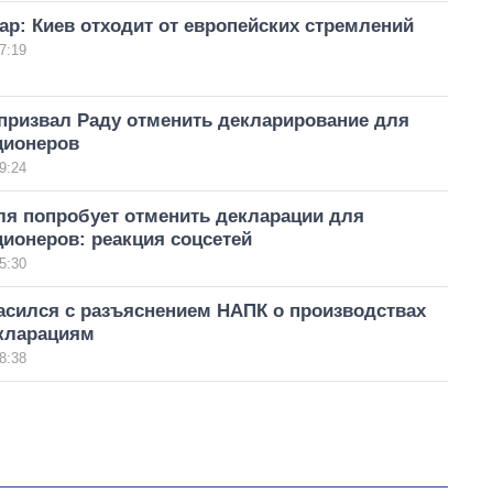
р: Киев отходит от европейских стремлений
7:19
призвал Раду отменить декларирование для
ционеров
9:24
ля попробует отменить декларации для
ионеров: реакция соцсетей
5:30
асился с разъяснением НАПК о производствах
кларациям
8:38