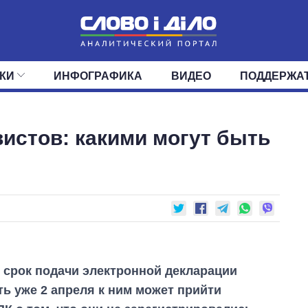
КИ
ИНФОГРАФИКА
ВИДЕО
ПОДДЕРЖА
ИС
ЛЕНТА
ВЕРХОВНАЯ РАДА
СОБЫТИЯ
СТАТЬИ
КАБИНЕТ МИНИСТРОВ
МНЕНИЯ
ОБЗОРЫ
ГЛАВЫ ОБЛАДМИНИ
ДАЙДЖЕСТЫ
вистов: какими могут быть
ПОЛИТИКА
ДЕПУТАТЫ
ЭКОНОМИКА
КОМИТЕТЫ
ФРАКЦИИ
ОБЩЕСТВО
ОКРУГА
МИР
т срок подачи электронной декларации
ть уже 2 апреля к ним может прийти