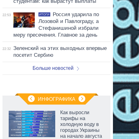
студентам: как вырастут выплаты
Россия ударила по
ИТОГИ
22:53
Лозовой и Павлограду, а
Стефанишиной избрали
меру пресечения. Главное за день
Зеленский на этих выходных впервые
22:32
посетит Сербию
Больше новостей
ИНФОГРАФИКА
Как выросли
тарифы на
холодную воду в
городах Украины
на начало августа