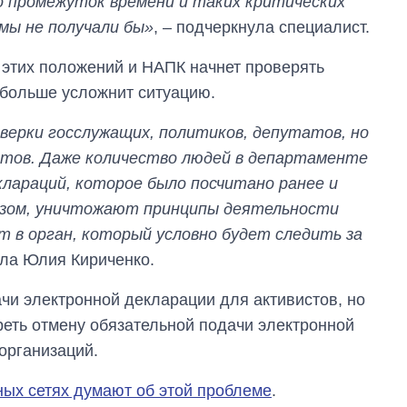
о промежуток времени и таких критических
магистратуру и
мы не получали бы»
аспирантуру
, – подчеркнула специалист.
 этих положений и НАПК начнет проверять
 больше усложнит ситуацию.
верки госслужащих, политиков, депутатов, но
тов. Даже количество людей в департаменте
лараций, которое было посчитано ранее и
азом, уничтожают принципы деятельности
 в орган, который условно будет следить за
ала Юлия Кириченко.
дачи электронной декларации для активистов, но
реть отмену обязательной подачи электронной
организаций.
ных сетях думают об этой проблеме
.