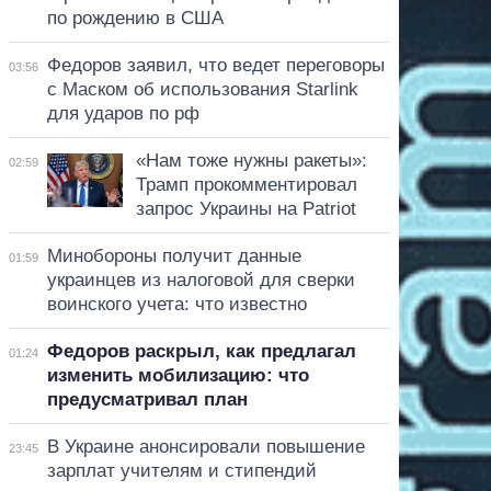
по рождению в США
Федоров заявил, что ведет переговоры
03:56
с Маском об использования Starlink
для ударов по рф
«Нам тоже нужны ракеты»:
02:59
Трамп прокомментировал
запрос Украины на Patriot
Минобороны получит данные
01:59
украинцев из налоговой для сверки
воинского учета: что известно
Федоров раскрыл, как предлагал
01:24
изменить мобилизацию: что
предусматривал план
В Украине анонсировали повышение
23:45
зарплат учителям и стипендий