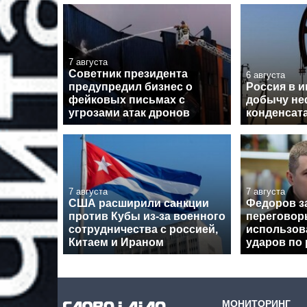
7 августа
Советник президента
6 августа
предупредил бизнес о
Россия в 
фейковых письмах с
добычу не
угрозами атак дронов
конденсат
7 августа
7 августа
США расширили санкции
Федоров за
против Кубы из-за военного
переговор
сотрудничества с россией,
использова
Китаем и Ираном
ударов по
МОНИТОРИНГ