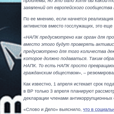
проблемы, но это дало хотя бы какой-т
заявлений от европейского сообщества 
По ее мнению, если начнется реализация
активистов вместо госслужащих, это еще
«НАПК предусмотрено как орган для про
вместо этого будут проверять активис
предусмотрено для того количества дек
которое должно подаваться. Таким обр
НАПК. То есть НАПК просто превращают
гражданским обществом»
, – резюмиров
Как известно, 1 апреля истекает срок по
в ВР только 3 апреля планируют рассмот
декларации членами антикоррупционных 
«Слово и Дело» выяснило,
что в социаль