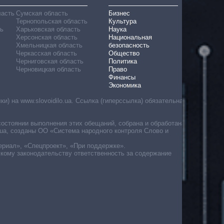
ласть
Сумская область
Бизнес
Тернопольская область
Культура
ь
Харьковская область
Наука
Херсонская область
Национальная
Хмельницкая область
безопасность
Черкасская область
Общество
Черниговская область
Политика
Черновицкая область
Право
Финансы
Экономика
) на www.slovoidilo.ua. Ссылка (гиперссылка) обязательна
состоянии выполнения этих обещаний, собрана и обработана
ua, созданы ОО «Система народного контроля Слово и
ериал», «Спецпроект», «При поддержке».
скому законодательству ответственность за содержание