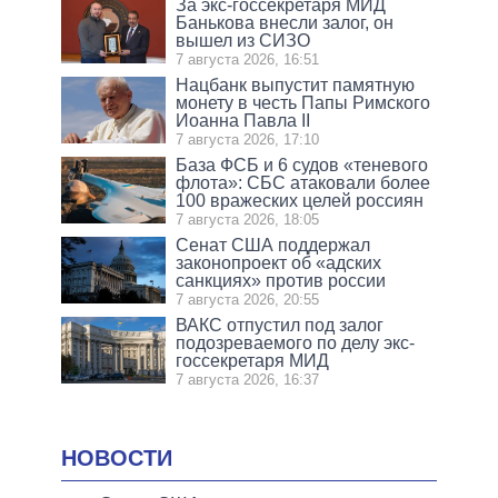
За экс-госсекретаря МИД
Банькова внесли залог, он
вышел из СИЗО
7 августа 2026, 16:51
Нацбанк выпустит памятную
монету в честь Папы Римского
Иоанна Павла II
7 августа 2026, 17:10
База ФСБ и 6 судов «теневого
флота»: СБС атаковали более
100 вражеских целей россиян
7 августа 2026, 18:05
Сенат США поддержал
законопроект об «адских
санкциях» против россии
7 августа 2026, 20:55
ВАКС отпустил под залог
подозреваемого по делу экс-
госсекретаря МИД
7 августа 2026, 16:37
НОВОСТИ