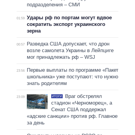
подразделения – СМИ
Удары рф по портам могут вдвое
01:59
сократить экспорт украинского
зерна
Разведка США допускает, что дрон
00:57
возле самолета Украины в Лейпциге
мог принадлежать рф – WSJ
Первые выплаты по программе «Пакет
23:56
школьника» уже поступают: что нужно
знать родителям
Враг обстрелял
ИТОГИ
23:09
стадион «Черноморец», а
Сенат США поддержал
«адские санкции» против рф. Главное
за день