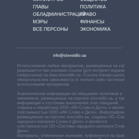
ГЛАВЫ
ПОЛИТИКА
ОБЛАДМИНИСТРАЦИЙ
ПРАВО
МЭРЫ
ФИНАНСЫ
ВСЕ ПЕРСОНЫ
ЭКОНОМИКА
info@slovoidilo.ua
Использование любых материалов, размещённых на сайте,
разрешается при указании ссылки (для интернет-изданий —
гиперссылки) на www.slovoidilo.ua. Ссылка (гиперссылка)
обязательна вне зависимости от полного либо частичного
использования материалов.
Аналитическая информация об обещаниях политиков и
чиновников, размещенных на портале slovoidilo.ua, а также
информация о состоянии выполнения этих обещаний,
собрана и обработана ООО «ИА Слово и Дело» и является
собственностью ООО «ИА Слово и Дело». Инфографики,
размещенные на портале slovoidilo.ua, созданы ОО «Система
народного контроля Слово и Дело» и являются
собственностью ОО «Система народного контроля Слово и
Дело».
Материалы, отмеченные значками, публикуются на правах