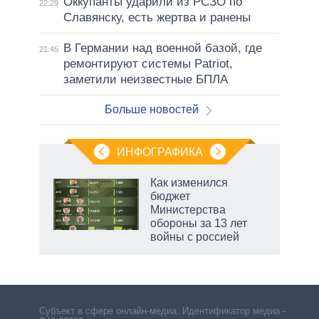
Оккупанты ударили из РСЗО по
22:29
Славянску, есть жертва и ранены
В Германии над военной базой, где
21:45
ремонтируют системы Patriot,
заметили неизвестные БПЛА
Больше новостей
ИНФОГРАФИКА
Как изменился
бюджет
не за
Министерства
асть
обороны за 13 лет
елью
войны с россией
Субъект в сфере онлайн-медиа. Идентификатор медиа –