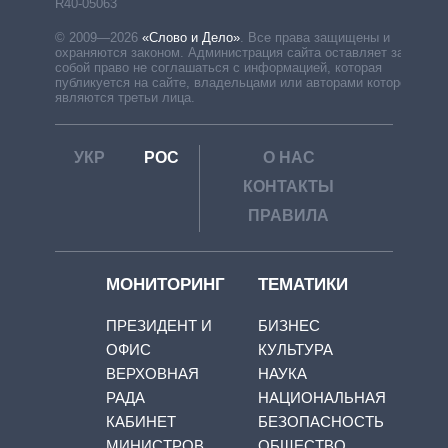
R40-05063
© 2009—2026
«Слово и Дело»
.
Все права защищены и
охраняются законом. Администрация сайта оставляет за
собой право не соглашаться с информацией, которая
публикуется на сайте, владельцами или авторами которой
являются третьи лица.
УКР
РОС
О НАС
КОНТАКТЫ
ПРАВИЛА
МОНИТОРИНГ
ТЕМАТИКИ
ПРЕЗИДЕНТ И
БИЗНЕС
ОФИС
КУЛЬТУРА
ВЕРХОВНАЯ
НАУКА
РАДА
НАЦИОНАЛЬНАЯ
КАБИНЕТ
БЕЗОПАСНОСТЬ
МИНИСТРОВ
ОБЩЕСТВО