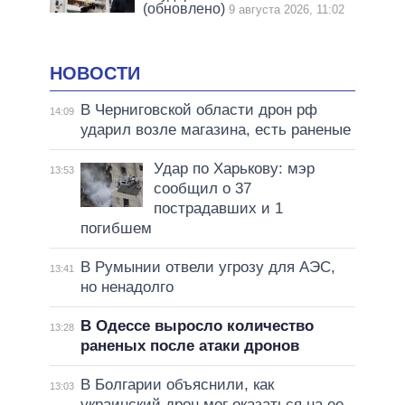
(обновлено)
9 августа 2026, 11:02
НОВОСТИ
В Черниговской области дрон рф
14:09
ударил возле магазина, есть раненые
Удар по Харькову: мэр
13:53
сообщил о 37
пострадавших и 1
погибшем
В Румынии отвели угрозу для АЭС,
13:41
но ненадолго
В Одессе выросло количество
13:28
раненых после атаки дронов
В Болгарии объяснили, как
13:03
украинский дрон мог оказаться на ее