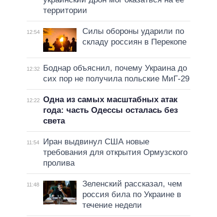
территории
Силы обороны ударили по
12:54
складу россиян в Перекопе
Боднар объяснил, почему Украина до
12:32
сих пор не получила польские МиГ-29
Одна из самых масштабных атак
12:22
года: часть Одессы осталась без
света
Иран выдвинул США новые
11:54
требования для открытия Ормузского
пролива
Зеленский рассказал, чем
11:48
россия била по Украине в
течение недели