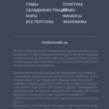
ГЛАВЫ
ПОЛИТИКА
ОБЛАДМИНИСТРАЦИЙ
ПРАВО
МЭРЫ
ФИНАНСЫ
ВСЕ ПЕРСОНЫ
ЭКОНОМИКА
info@slovoidilo.ua
Использование любых материалов, размещённых на сайте,
разрешается при указании ссылки (для интернет-изданий —
гиперссылки) на www.slovoidilo.ua. Ссылка (гиперссылка)
обязательна вне зависимости от полного либо частичного
использования материалов.
Аналитическая информация об обещаниях политиков и
чиновников, размещенных на портале slovoidilo.ua, а также
информация о состоянии выполнения этих обещаний,
собрана и обработана ООО «ИА Слово и Дело» и является
собственностью ООО «ИА Слово и Дело». Инфографики,
размещенные на портале slovoidilo.ua, созданы ОО «Система
народного контроля Слово и Дело» и являются
собственностью ОО «Система народного контроля Слово и
Дело».
Материалы, отмеченные значками, публикуются на правах