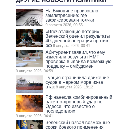
На Буковине произошло
землетрясение: где
зафиксировали толчки
9 августа 2026, 00:55
«Впечатляющие потери»:
Зеленский оценил результаты
40-дневной операции против
рф
9 августа 2026, 00:41
Абитуриент заявил, что ему
изменили результат НМТ:
проверка выявила возможную
подделку – омбудсмен
9 августа 2026, 04:59
Турция ограничила движение
судов в Черном море из-за
атак
8 августа 2026, 18:12
Рф нанесла комбинированный
ракетно-дроновый удар по
Одессе: что известно о
последствиях
9 августа 2026, 04:41
Зеленский назвал возможные
сроки боевого применения