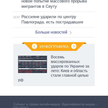
новой попытке массового прорыва
мигрантов в Сеуту
Россияне ударили по центру
21:57
Павлограда, есть пострадавшие
Больше новостей
ИНФОГРАФИКА
еля
Восемь
массированных
ударов по Украине за
лето: Киев и область
стали главной целью
рф
маги
Субъект в сфере онлайн-медиа. Идентификатор медиа –
R40-05063