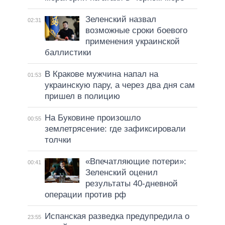
Зеленский назвал
02:31
возможные сроки боевого
применения украинской
баллистики
В Кракове мужчина напал на
01:53
украинскую пару, а через два дня сам
пришел в полицию
На Буковине произошло
00:55
землетрясение: где зафиксировали
толчки
«Впечатляющие потери»:
00:41
Зеленский оценил
результаты 40-дневной
операции против рф
Испанская разведка предупредила о
23:55