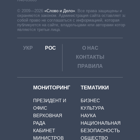
© 2009—2026
«Слово и Дело»
.
Все права защищены и
охраняются законом. Администрация сайта оставляет за
собой право не соглашаться с информацией, которая
публикуется на сайте, владельцами или авторами которой
являются третьи лица.
УКР
РОС
О НАС
КОНТАКТЫ
ПРАВИЛА
МОНИТОРИНГ
ТЕМАТИКИ
ПРЕЗИДЕНТ И
БИЗНЕС
ОФИС
КУЛЬТУРА
ВЕРХОВНАЯ
НАУКА
РАДА
НАЦИОНАЛЬНАЯ
КАБИНЕТ
БЕЗОПАСНОСТЬ
МИНИСТРОВ
ОБЩЕСТВО