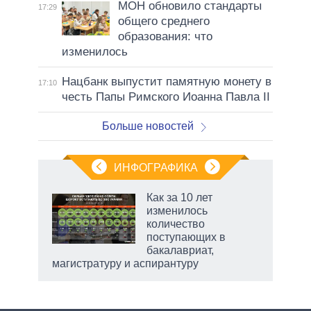
МОН обновило стандарты
17:29
общего среднего
образования: что
изменилось
Нацбанк выпустит памятную монету в
17:10
честь Папы Римского Иоанна Павла II
Больше новостей
ИНФОГРАФИКА
Как за 10 лет
изменилось
не за
количество
асть
поступающих в
елью
бакалавриат,
магистратуру и аспирантуру