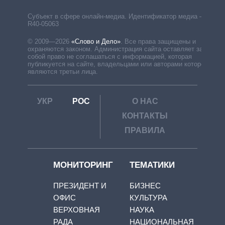
Субъект в сфере онлайн-медиа. Идентификатор медиа –
R40-05063
© 2009—2026
«Слово и Дело»
.
Все права защищены и
охраняются законом. Администрация сайта оставляет за
собой право не соглашаться с информацией, которая
публикуется на сайте, владельцами или авторами которой
являются третьи лица.
УКР
РОС
О НАС
КОНТАКТЫ
ПРАВИЛА
МОНИТОРИНГ
ТЕМАТИКИ
ПРЕЗИДЕНТ И
БИЗНЕС
ОФИС
КУЛЬТУРА
ВЕРХОВНАЯ
НАУКА
РАДА
НАЦИОНАЛЬНАЯ