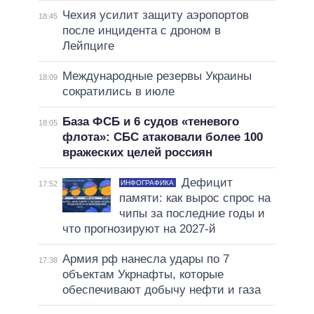
Чехия усилит защиту аэропортов
18:45
после инцидента с дроном в
Лейпциге
Международные резервы Украины
18:09
сократились в июле
База ФСБ и 6 судов «теневого
18:05
флота»: СБС атаковали более 100
вражеских целей россиян
Дефицит
ИНФОГРАФИКА
17:52
памяти: как вырос спрос на
чипы за последние годы и
что прогнозируют на 2027-й
Армия рф нанесла удары по 7
17:38
объектам Укрнафты, которые
обеспечивают добычу нефти и газа