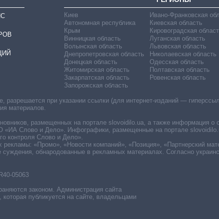
Киев
Ивано-Франковская об
ИС
Автономная республика
Киевская область
Крым
Кировоградская област
РОВ
Винницкая область
Луганская область
Волынская область
Львовская область
ЦИЙ
Днепропетровская область
Николаевская область
Донецкая область
Одесская область
Житомирская область
Полтавская область
Закарпатская область
Ровенская область
Запорожская область
 разрешается при указании ссылки (для интернет-изданий — гиперссылки
ния материалов.
овников, размещенных на портале slovoidilo.ua, а также информация о 
«ИА Слово и Дело». Инфографики, размещенные на портале slovoidilo.
о контроля Слово и Дело».
х рекламы: «Промо», «Новости компаний», «Позиция», «Партнерский мат
е суждения, обнародованные в рекламных материалах. Согласно украин
R40-05063
раняются законом. Администрация сайта
, которая публикуется на сайте, владельцами