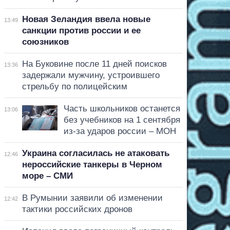
Новая Зеландия ввела новые
13:49
санкции против россии и ее
союзников
На Буковине после 11 дней поисков
13:36
задержали мужчину, устроившего
стрельбу по полицейским
Часть школьников останется
13:06
без учебников на 1 сентября
из-за ударов россии – МОН
Украина согласилась не атаковать
12:46
нероссийские танкеры в Черном
море – СМИ
В Румынии заявили об изменении
12:42
тактики российских дронов