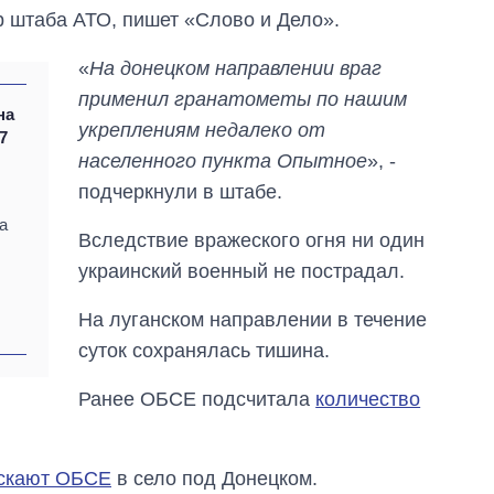
р штаба АТО, пишет «Слово и Дело».
«
На донецком направлении враг
применил гранатометы по нашим
на
укреплениям недалеко от
7
населенного пункта Опытное
», -
подчеркнули в штабе.
а
Вследствие вражеского огня ни один
украинский военный не пострадал.
На луганском направлении в течение
Сколько
картофеля
суток сохранялась тишина.
выращивали в
Украине до и во
Ранее ОБСЕ подсчитала
количество
время большой
войны
ускают ОБСЕ
в село под Донецком.