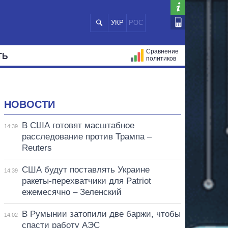
УКР
РОС
Сравнение
ТЬ
политиков
СТРАЦИЙ
МЭРЫ
ВСЕ ПЕРСОНЫ
НОВОСТИ
В США готовят масштабное
14:39
расследование против Трампа –
Reuters
США будут поставлять Украине
14:39
ракеты-перехватчики для Patriot
ежемесячно – Зеленский
В Румынии затопили две баржи, чтобы
14:02
спасти работу АЭС