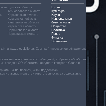
ласть
Сумская область
Бизнес
Тернопольская область
Культура
ь
Харьковская область
Наука
Херсонская область
Национальная
Хмельницкая область
безопасность
Черкасская область
Общество
Черниговская область
Политика
Черновицкая область
Право
Финансы
Экономика
) на www.slovoidilo.ua. Ссылка (гиперссылка) обязательна
состоянии выполнения этих обещаний, собрана и обработана
ua, созданы ОО «Система народного контроля Слово и
ериал», «Спецпроект», «При поддержке».
скому законодательству ответственность за содержание