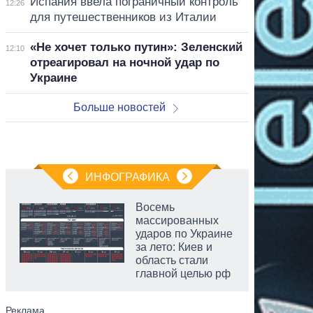
Испания ввела пограничный контроль
12:26
для путешественников из Италии
«Не хочет только путин»: Зеленский
12:10
отреагировал на ночной удар по
Украине
Больше новостей
ИНФОГРАФИКА
Восемь
массированных
ударов по Украине
за лето: Киев и
область стали
главной целью рф
аспирант