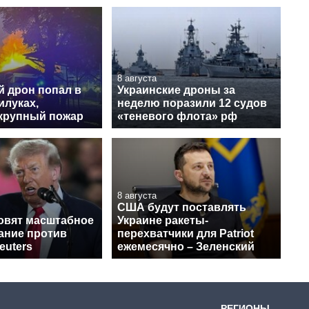
8 августа
й дрон попал в
Украинские дроны за
илуках,
неделю поразили 12 судов
крупный пожар
«теневого флота» рф
8 августа
США будут поставлять
овят масштабное
Украине ракеты-
ание против
перехватчики для Patriot
euters
ежемесячно – Зеленский
РЕГИОНЫ