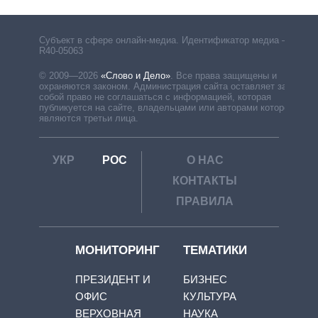
Субъект в сфере онлайн-медиа. Идентификатор медиа –
R40-05063
© 2009—2026
«Слово и Дело»
.
Все права защищены и
охраняются законом. Администрация сайта оставляет за
собой право не соглашаться с информацией, которая
публикуется на сайте, владельцами или авторами которой
являются третьи лица.
УКР
РОС
О НАС
КОНТАКТЫ
ПРАВИЛА
МОНИТОРИНГ
ТЕМАТИКИ
ПРЕЗИДЕНТ И
БИЗНЕС
ОФИС
КУЛЬТУРА
ВЕРХОВНАЯ
НАУКА