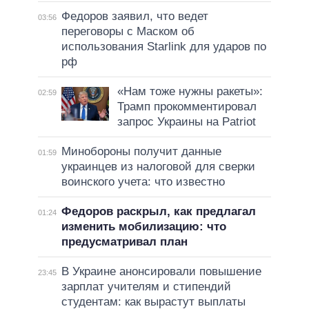
Федоров заявил, что ведет
03:56
переговоры с Маском об
использования Starlink для ударов по
рф
«Нам тоже нужны ракеты»:
02:59
Трамп прокомментировал
запрос Украины на Patriot
Минобороны получит данные
01:59
украинцев из налоговой для сверки
воинского учета: что известно
Федоров раскрыл, как предлагал
01:24
изменить мобилизацию: что
предусматривал план
В Украине анонсировали повышение
23:45
зарплат учителям и стипендий
студентам: как вырастут выплаты