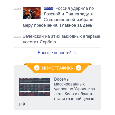
Россия ударила по
ИТОГИ
22:53
Лозовой и Павлограду, а
Стефанишиной избрали
меру пресечения. Главное за день
Зеленский на этих выходных впервые
22:32
посетит Сербию
Больше новостей
ИНФОГРАФИКА
еля
Восемь
массированных
ударов по Украине за
лето: Киев и область
стали главной целью
рф