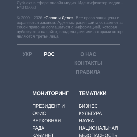
Субъект в сфере онлайн-медиа. Идентификатор медиа –
R40-05063
© 2009—2026
«Слово и Дело»
.
Все права защищены и
охраняются законом. Администрация сайта оставляет за
собой право не соглашаться с информацией, которая
публикуется на сайте, владельцами или авторами которой
являются третьи лица.
УКР
РОС
О НАС
КОНТАКТЫ
ПРАВИЛА
МОНИТОРИНГ
ТЕМАТИКИ
ПРЕЗИДЕНТ И
БИЗНЕС
ОФИС
КУЛЬТУРА
ВЕРХОВНАЯ
НАУКА
РАДА
НАЦИОНАЛЬНАЯ
КАБИНЕТ
БЕЗОПАСНОСТЬ