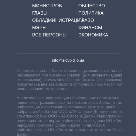
МИНИСТРОВ
ОБЩЕСТВО
ГЛАВЫ
ПОЛИТИКА
ОБЛАДМИНИСТРАЦИЙ
ПРАВО
МЭРЫ
ФИНАНСЫ
ВСЕ ПЕРСОНЫ
ЭКОНОМИКА
info@slovoidilo.ua
Использование любых материалов, размещённых на сайте,
разрешается при указании ссылки (для интернет-изданий —
гиперссылки) на www.slovoidilo.ua. Ссылка (гиперссылка)
обязательна вне зависимости от полного либо частичного
использования материалов.
Аналитическая информация об обещаниях политиков и
чиновников, размещенных на портале slovoidilo.ua, а также
информация о состоянии выполнения этих обещаний,
собрана и обработана ООО «ИА Слово и Дело» и является
собственностью ООО «ИА Слово и Дело». Инфографики,
размещенные на портале slovoidilo.ua, созданы ОО «Система
народного контроля Слово и Дело» и являются
собственностью ОО «Система народного контроля Слово и
Дело».