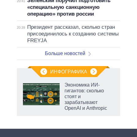
Зеленский поручил подготовить
20:41
«специальную санкционную
операцию» против россии
Президент рассказал, сколько стран
20:39
присоединилось к созданию системы
FREYJA
Больше новостей
ИНФОГРАФИКА
рифы
Экономика ИИ-
у в
гигантов: сколько
 на
стоят и
зарабатывают
OpenAI и Anthropic