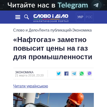
УКР
РОС
НОВОСТИ
Слово и Дело
›
Лента публикаций
›
Экономика
«Нафтогаз» заметно
ОБЕЩАНИЯ
ЛЕНТА
ПОЛИТИКА
повысит цены на газ
СОБЫТИЯ
ЭКОНОМИКА
ПОЛИТИКИ
для промышленности
СТАТЬИ
ОБЩЕСТВО
ИНФОГРАФИКА
МНЕНИЯ
МИР
ВСЕ ПОЛИТИКИ
ОБЗОРЫ
ПРЕЗИДЕНТ И ОФИС
ВИДЕО
ЭКОНОМИКА
ДАЙДЖЕСТЫ
21 марта 2018, 23:20
ВЕРХОВНАЯ РАДА
ПОДДЕРЖАТЬ
КАБИНЕТ МИНИСТРОВ
Читати українською
ГЛАВЫ ОБЛАДМИНИСТРАЦИЙ
СРАВНЕНИЕ ПОЛИТИКОВ
МЭРЫ
ВСЕ ПЕРСОНЫ