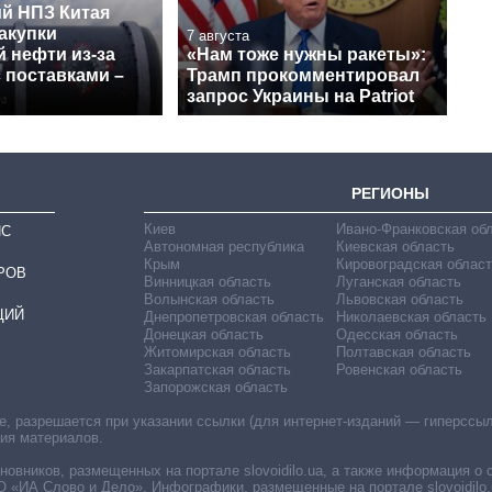
й НПЗ Китая
акупки
7 августа
 нефти из-за
«Нам тоже нужны ракеты»:
 поставками –
Трамп прокомментировал
запрос Украины на Patriot
РЕГИОНЫ
Киев
Ивано-Франковская об
ИС
Автономная республика
Киевская область
Крым
Кировоградская област
РОВ
Винницкая область
Луганская область
Волынская область
Львовская область
ЦИЙ
Днепропетровская область
Николаевская область
Донецкая область
Одесская область
Житомирская область
Полтавская область
Закарпатская область
Ровенская область
Запорожская область
 разрешается при указании ссылки (для интернет-изданий — гиперссылки
ния материалов.
овников, размещенных на портале slovoidilo.ua, а также информация о 
«ИА Слово и Дело». Инфографики, размещенные на портале slovoidilo.