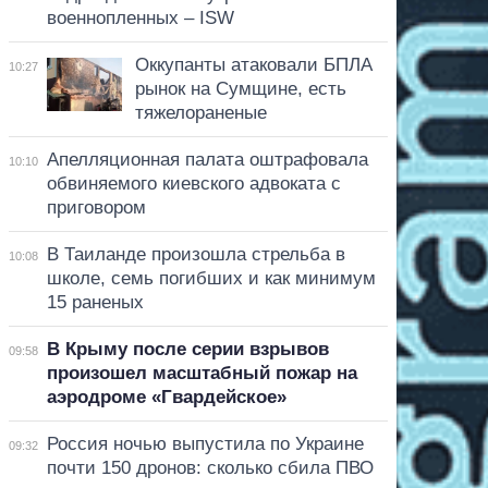
военнопленных – ISW
Оккупанты атаковали БПЛА
10:27
рынок на Сумщине, есть
тяжелораненые
Апелляционная палата оштрафовала
10:10
обвиняемого киевского адвоката с
приговором
В Таиланде произошла стрельба в
10:08
школе, семь погибших и как минимум
15 раненых
В Крыму после серии взрывов
09:58
произошел масштабный пожар на
аэродроме «Гвардейское»
Россия ночью выпустила по Украине
09:32
почти 150 дронов: сколько сбила ПВО