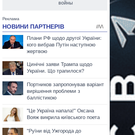
войны
аспирант