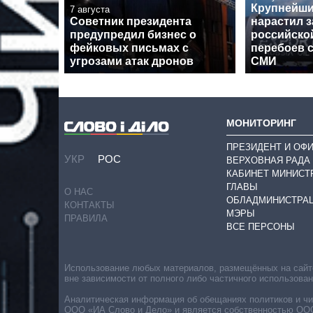
Крупнейши
7 августа
Советник президента
нарастил з
предупредил бизнес о
российской
фейковых письмах с
перебоев с
угрозами атак дронов
СМИ
МОНИТОРИНГ
ПРЕЗИДЕНТ И ОФ
УКР
РОС
ВЕРХОВНАЯ РАДА
КАБИНЕТ МИНИСТ
ГЛАВЫ
О НАС
ОБЛАДМИНИСТРА
КОНТАКТЫ
МЭРЫ
ПРАВИЛА
ВСЕ ПЕРСОНЫ
Использование любых материалов, размещённых на сайте,
вне зависимости от полного либо частичного использова
Аналитическая информация об обещаниях политиков и чин
ООО «ИА Слово и Дело» и является собственностью ООО 