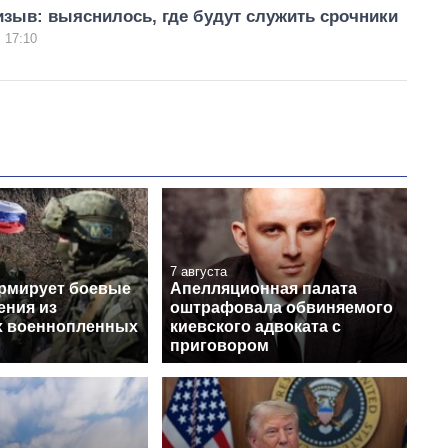
зыв: выяснилось, где будут служить срочники
 17:10
7 августа
рмирует боевые
Апелляционная палата
ения из
оштрафовала обвиняемого
х военнопленных
киевского адвоката с
приговором