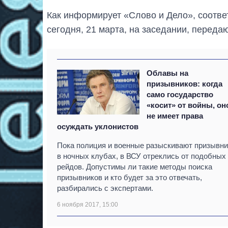
Как информирует «Слово и Дело», соотв
сегодня, 21 марта, на заседании, переда
Облавы на
призывников: когда
само государство
«косит» от войны, он
не имеет права
осуждать уклонистов
Пока полиция и военные разыскивают призывни
в ночных клубах, в ВСУ отреклись от подобных
рейдов. Допустимы ли такие методы поиска
призывников и кто будет за это отвечать,
разбирались с экспертами.
6 ноября 2017, 15:00