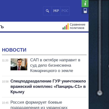
УКР
РОС
Сравнение
ТЬ
политиков
СТРАЦИЙ
МЭРЫ
ВСЕ ПЕРСОНЫ
НОВОСТИ
САП в октябре направит в
11:20
суд дело бизнесмена
Комарницкого о земле
Спецподразделение ГУР уничтожило
10:58
вражеский комплекс «Панцирь-С1» в
Крыму
Россия формирует боевые
10:45
подразделения из украинских