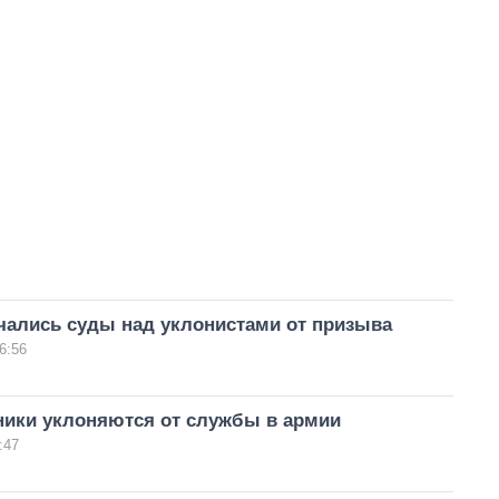
чались суды над уклонистами от призыва
6:56
ники уклоняются от службы в армии
:47