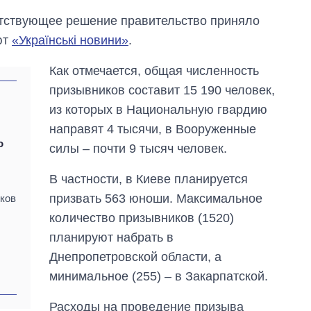
етствующее решение правительство приняло
ют
«Українські новини»
.
Как отмечается, общая численность
призывников составит 15 190 человек,
из которых в Национальную гвардию
направят 4 тысячи, в Вооруженные
о
силы – почти 9 тысяч человек.
В частности, в Киеве планируется
призвать 563 юноши. Максимальное
ков
количество призывников (1520)
планируют набрать в
Экономика ИИ-
Днепропетровской области, а
гигантов: сколько
минимальное (255) – в Закарпатской.
стоят и
зарабатывают
OpenAI и Anthropic
Расходы на проведение призыва