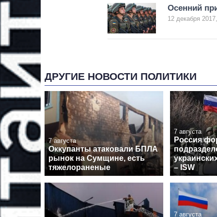
Осенний при
12 декабря 2017,
ДРУГИЕ НОВОСТИ ПОЛИТИКИ
7 августа
Россия фо
7 августа
Оккупанты атаковали БПЛА
подраздел
рынок на Сумщине, есть
украински
тяжелораненые
– ISW
7 августа