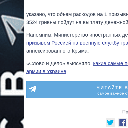
указано, что объем расходов на 1 призывн
3524 гривны пойдут на выплату денежно
Напомним, Министерство иностранных д
призывом Россией на военную службу гр
аннексированного Крыма.
«Слово и Дело» выясняло,
какие самые 
армии в Украине
.
ЧИТАЙТЕ 
самое важное о
По