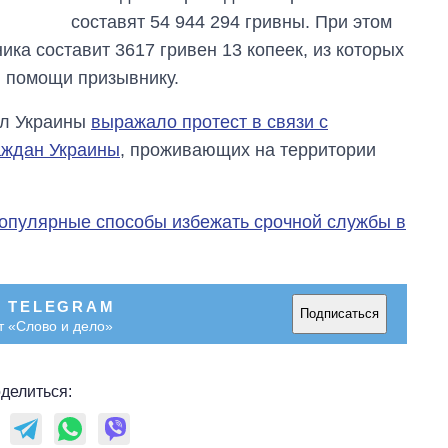
составят 54 944 294 гривны. При этом
ика составит 3617 гривен 13 копеек, из которых
й помощи призывнику.
ел Украины
выражало протест в связи с
аждан Украины
, проживающих на территории
популярные способы избежать срочной службы в
В TELEGRAM
Подписаться
т «Слово и дело»
делиться: