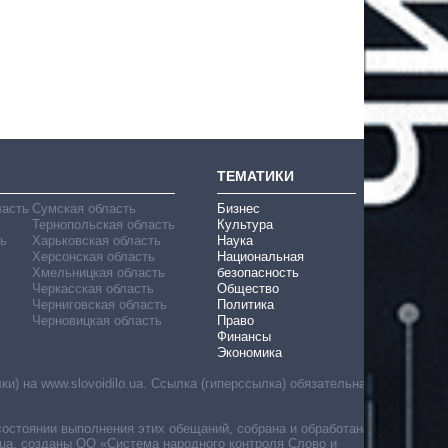
ТЕМАТИКИ
ласть
Сумская область
Бизнес
Тернопольская область
Культура
ь
Харьковская область
Наука
Херсонская область
Национальная
Хмельницкая область
безопасность
Черкасская область
Общество
Черниговская область
Политика
Черновицкая область
Право
Финансы
Экономика
) на www.slovoidilo.ua. Ссылка (гиперссылка) обязательна
состоянии выполнения этих обещаний, собрана и обработана
ua, созданы ОО «Система народного контроля Слово и