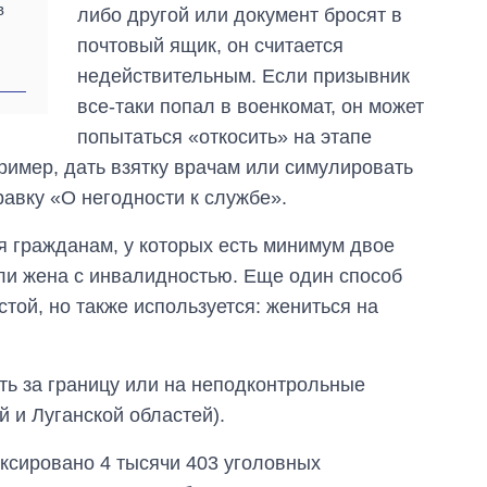
в
либо другой или документ бросят в
почтовый ящик, он считается
недействительным. Если призывник
все-таки попал в военкомат, он может
попытаться «откосить» на этапе
имер, дать взятку врачам или симулировать
равку «О негодности к службе».
ся гражданам, у которых есть минимум двое
ли жена с инвалидностью. Еще один способ
стой, но также используется: жениться на
ь за границу или на неподконтрольные
Как изменился
й и Луганской областей).
бюджет
Министерства
обороны за 13 лет
иксировано 4 тысячи 403 уголовных
войны с россией