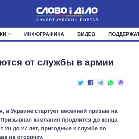
КИ
ИНФОГРАФИКА
ВИДЕО
ПОДДЕРЖА
ИС
ЛЕНТА
ВЕРХОВНАЯ РАДА
СОБЫТИЯ
СТАТЬИ
КАБИНЕТ МИНИСТРОВ
МНЕНИЯ
ОБЗОРЫ
ГЛАВЫ ОБЛАДМИНИ
ДАЙДЖЕСТЫ
ются от службы в армии
ПОЛИТИКА
ДЕПУТАТЫ
ЭКОНОМИКА
КОМИТЕТЫ
ФРАКЦИИ
ОБЩЕСТВО
ОКРУГА
МИР
я, в Украине стартует весенний призыв на
 Призывная кампания продлится до конца
 20 до 27 лет, пригодные к службе по
ва на отсрочку.