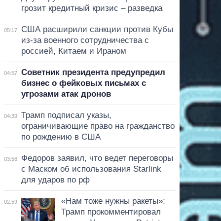
грозит кредитный кризис – разведка
США расширили санкции против Кубы
05:17
из-за военного сотрудничества с
россией, Китаем и Ираном
Советник президента предупредил
04:57
бизнес о фейковых письмах с
угрозами атак дронов
Трамп подписал указы,
04:39
ограничивающие право на гражданство
по рождению в США
Федоров заявил, что ведет переговоры
03:56
с Маском об использования Starlink
для ударов по рф
«Нам тоже нужны ракеты»:
02:59
Трамп прокомментировал