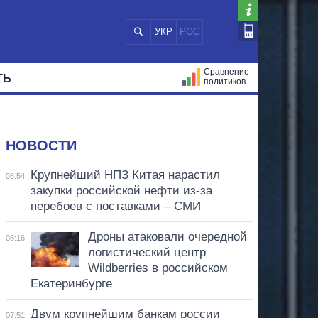
УКР
РОС
Сравнение
ТЬ
политиков
СТРАЦИЙ
МЭРЫ
ВСЕ ПЕРСОНЫ
НОВОСТИ
Крупнейший НПЗ Китая нарастил
08:54
закупки российской нефти из-за
перебоев с поставками – СМИ
Дроны атаковали очередной
08:16
логистический центр
Wildberries в российском
Екатеринбурге
Двум крупнейшим банкам россии
07:51