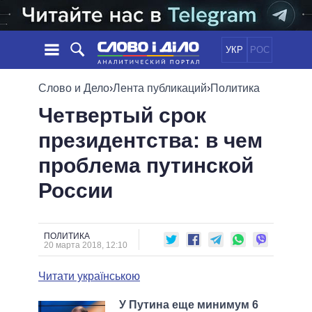
УКР
РОС
НОВОСТИ
Слово и Дело
›
Лента публикаций
›
Политика
Четвертый срок
ОБЕЩАНИЯ
ЛЕНТА
ПОЛИТИКА
президентства: в чем
СОБЫТИЯ
ЭКОНОМИКА
ПОЛИТИКИ
проблема путинской
СТАТЬИ
ОБЩЕСТВО
ИНФОГРАФИКА
МНЕНИЯ
МИР
ВСЕ ПОЛИТИКИ
России
ОБЗОРЫ
ПРЕЗИДЕНТ И ОФИС
ВИДЕО
ДАЙДЖЕСТЫ
ВЕРХОВНАЯ РАДА
ПОЛИТИКА
ПОДДЕРЖАТЬ
КАБИНЕТ МИНИСТРОВ
20 марта 2018, 12:10
ГЛАВЫ ОБЛАДМИНИСТРАЦИЙ
СРАВНЕНИЕ ПОЛИТИКОВ
Читати українською
МЭРЫ
ВСЕ ПЕРСОНЫ
У Путина еще минимум 6