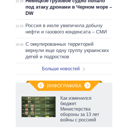
Немецкое грузовое судно попало
21:29
под атаку дронами в Черном море –
DW
Россия в июле увеличила добычу
21:25
нефти и газового конденсата – СМИ
С оккупированных территорий
20:46
вернули еще одну группу украинских
детей и подростков
Больше новостей
ИНФОГРАФИКА
еля
Как изменился
бюджет
Министерства
обороны за 13 лет
войны с россией