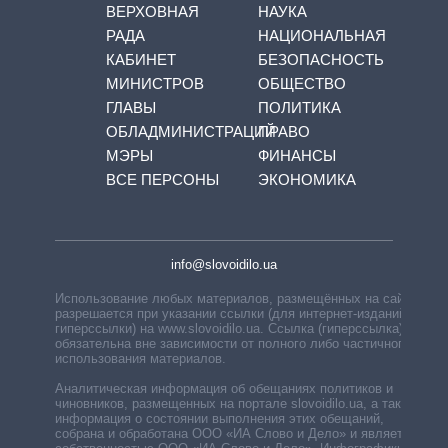
ВЕРХОВНАЯ
НАУКА
РАДА
НАЦИОНАЛЬНАЯ
КАБИНЕТ
БЕЗОПАСНОСТЬ
МИНИСТРОВ
ОБЩЕСТВО
ГЛАВЫ
ПОЛИТИКА
ОБЛАДМИНИСТРАЦИЙ
ПРАВО
МЭРЫ
ФИНАНСЫ
ВСЕ ПЕРСОНЫ
ЭКОНОМИКА
info@slovoidilo.ua
Использование любых материалов, размещённых на сайте,
разрешается при указании ссылки (для интернет-изданий —
гиперссылки) на www.slovoidilo.ua. Ссылка (гиперссылка)
обязательна вне зависимости от полного либо частичного
использования материалов.
Аналитическая информация об обещаниях политиков и
чиновников, размещенных на портале slovoidilo.ua, а также
информация о состоянии выполнения этих обещаний,
собрана и обработана ООО «ИА Слово и Дело» и является