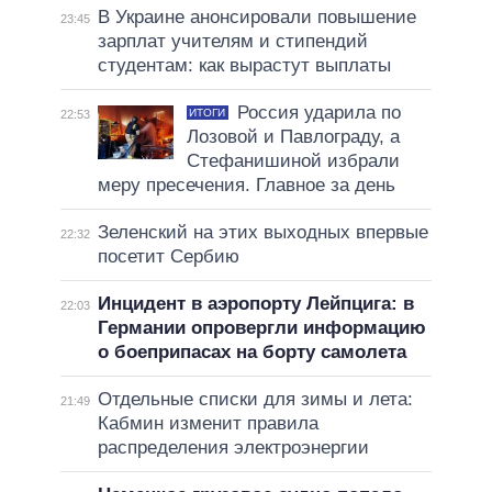
В Украине анонсировали повышение
23:45
зарплат учителям и стипендий
студентам: как вырастут выплаты
Россия ударила по
ИТОГИ
22:53
Лозовой и Павлограду, а
Стефанишиной избрали
меру пресечения. Главное за день
Зеленский на этих выходных впервые
22:32
посетит Сербию
Инцидент в аэропорту Лейпцига: в
22:03
Германии опровергли информацию
о боеприпасах на борту самолета
Отдельные списки для зимы и лета:
21:49
Кабмин изменит правила
распределения электроэнергии