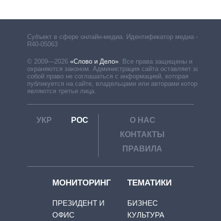
Субъект в сфере онлайн-медиа. Идентификатор медиа –
R40-05063
© 2009—2026
«Слово и Дело»
.
Все права защищены и
охраняются законом. Администрация сайта оставляет за
собой право не соглашаться с информацией, которая
публикуется на сайте, владельцами или авторами которой
являются третьи лица.
УКР
РОС
О НАС
КОНТАКТЫ
ПРАВИЛА
МОНИТОРИНГ
ТЕМАТИКИ
ПРЕЗИДЕНТ И
БИЗНЕС
ОФИС
КУЛЬТУРА