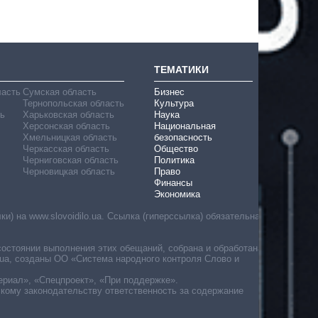
ТЕМАТИКИ
ласть
Сумская область
Бизнес
Тернопольская область
Культура
ь
Харьковская область
Наука
Херсонская область
Национальная
Хмельницкая область
безопасность
Черкасская область
Общество
Черниговская область
Политика
Черновицкая область
Право
Финансы
Экономика
) на www.slovoidilo.ua. Ссылка (гиперссылка) обязательна
состоянии выполнения этих обещаний, собрана и обработана
ua, созданы ОО «Система народного контроля Слово и
ериал», «Спецпроект», «При поддержке».
скому законодательству ответственность за содержание