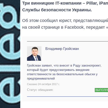
Три винницкие IT-компании – Pillar, iP
Службы безопасности Украины.
Об этом сообщил юрист, представляющий
на своей странице в Facebook, передает 
Владимир Гройсман
Гройсман заявил, что внесет в Раду законопроект,
который будет предусматривать введение
ответственности за безосновательные обыски у
предпринимателей
Сказано 24 октября 2017 г.
Статус обещания:
ВЫПОЛН