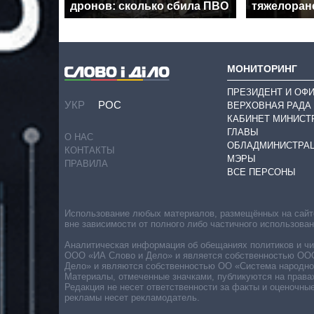
дронов: сколько сбила ПВО
тяжелоран
МОНИТОРИНГ
ПРЕЗИДЕНТ И ОФ
УКР
РОС
ВЕРХОВНАЯ РАДА
КАБИНЕТ МИНИСТ
ГЛАВЫ
О НАС
ОБЛАДМИНИСТРА
КОНТАКТЫ
МЭРЫ
ПРАВИЛА
ВСЕ ПЕРСОНЫ
Использование любых материалов, размещённых на сайте,
вне зависимости от полного либо частичного использова
Аналитическая информация об обещаниях политиков и чин
ООО «ИА Слово и Дело» и является собственностью ООО 
Дело» и являются собственностью ОО «Система народног
Материалы, отмеченные значками, публикуются на права
Редакция не несет ответственности за факты и оценочны
рекламы несет рекламодатель.