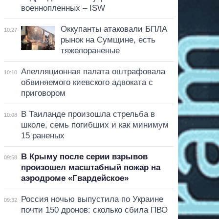
военнопленных – ISW
Оккупанты атаковали БПЛА
10:27
рынок на Сумщине, есть
тяжелораненые
Апелляционная палата оштрафовала
10:10
обвиняемого киевского адвоката с
приговором
В Таиланде произошла стрельба в
10:08
школе, семь погибших и как минимум
15 раненых
В Крыму после серии взрывов
09:58
произошел масштабный пожар на
аэродроме «Гвардейское»
Россия ночью выпустила по Украине
09:32
почти 150 дронов: сколько сбила ПВО