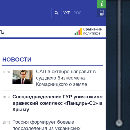
УКР
РОС
Сравнение
ТЬ
политиков
СТРАЦИЙ
МЭРЫ
ВСЕ ПЕРСОНЫ
НОВОСТИ
САП в октябре направит в
11:20
суд дело бизнесмена
Комарницкого о земле
Спецподразделение ГУР уничтожило
10:58
вражеский комплекс «Панцирь-С1» в
Крыму
Россия формирует боевые
10:45
подразделения из украинских