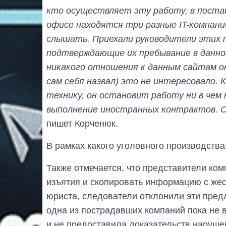
кто осуществляет эту работу, в постан
офисе находятся три разные IT-компани
слышать. Приехали руководители этих 
подтверждающие их пребывание в данно
никакого отношения к данным сайтам он
сам себя назвал) это не интересовало. К
технику, он остановит работу ни в чем
выполнение иностранных контрактов. 
пишет Корченюк.
В рамках какого уголовного производства
Также отмечается, что представители ко
изъятия и скопировать информацию с жес
юриста, следователи отклонили эти пред
одна из пострадавших компаний пока не 
и не предоставила доказательств наруше