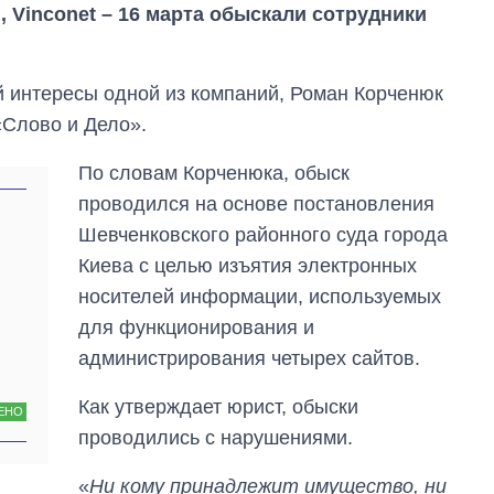
an, Vinconet – 16 марта обыскали сотрудники
 интересы одной из компаний, Роман Корченюк
«Слово и Дело».
По словам Корченюка, обыск
проводился на основе постановления
Шевченковского районного суда города
Киева с целью изъятия электронных
носителей информации, используемых
для функционирования и
администрирования четырех сайтов.
Как выросли
Как утверждает юрист, обыски
ЕНО
тарифы на
проводились с нарушениями.
холодную воду в
городах Украины
на начало августа
«
Ни кому принадлежит имущество, ни