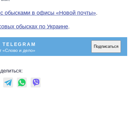
 с обысками в офисы «Новой почты»
.
совых обысках по Украине
.
В TELEGRAM
Подписаться
т «Слово и дело»
делиться: