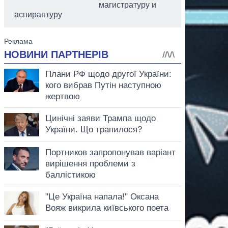
магистратуру и
аспирантуру