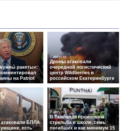
7 августа
Дроны атаковали
 нужны ракеты»:
очередной логистический
комментировал
центр Wildberries в
аины на Patriot
российском Екатеринбурге
7 августа
В Таиланде произошла
 атаковали БПЛА
стрельба в школе, семь
Сумщине, есть
погибших и как минимум 15