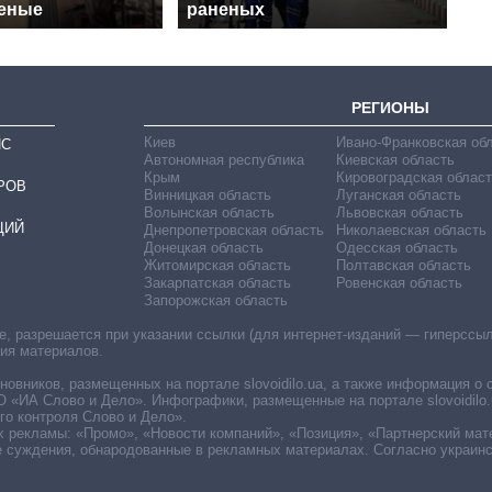
еные
раненых
РЕГИОНЫ
Киев
Ивано-Франковская об
ИС
Автономная республика
Киевская область
Крым
Кировоградская област
РОВ
Винницкая область
Луганская область
Волынская область
Львовская область
ЦИЙ
Днепропетровская область
Николаевская область
Донецкая область
Одесская область
Житомирская область
Полтавская область
Закарпатская область
Ровенская область
Запорожская область
 разрешается при указании ссылки (для интернет-изданий — гиперссылки
ния материалов.
овников, размещенных на портале slovoidilo.ua, а также информация о 
«ИА Слово и Дело». Инфографики, размещенные на портале slovoidilo.
о контроля Слово и Дело».
х рекламы: «Промо», «Новости компаний», «Позиция», «Партнерский мат
е суждения, обнародованные в рекламных материалах. Согласно украин