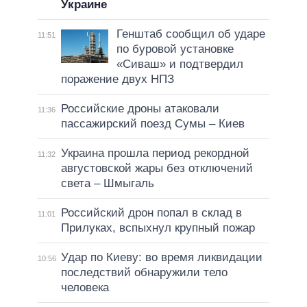
Украине
Генштаб сообщил об ударе
11:51
по буровой установке
«Сиваш» и подтвердил
поражение двух НПЗ
Российские дроны атаковали
11:36
пассажирский поезд Сумы – Киев
Украина прошла период рекордной
11:32
августовской жары без отключений
света – Шмыгаль
Российский дрон попал в склад в
11:01
Прилуках, вспыхнул крупный пожар
Удар по Киеву: во время ликвидации
10:56
последствий обнаружили тело
человека