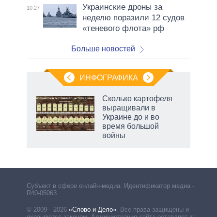
Украинские дроны за
10:27
неделю поразили 12 судов
«теневого флота» рф
Больше новостей
ИНФОГРАФИКА
Сколько картофеля
выращивали в
не за
Украине до и во
асть
время большой
елью
войны
Субъект в сфере онлайн-медиа. Идентификатор медиа –
R40-05063
© 2009—2026
«Слово и Дело»
.
Все права защищены и
охраняются законом. Администрация сайта оставляет за