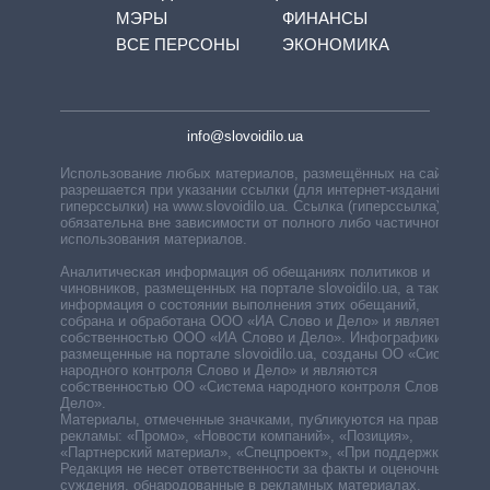
МЭРЫ
ФИНАНСЫ
ВСЕ ПЕРСОНЫ
ЭКОНОМИКА
info@slovoidilo.ua
Использование любых материалов, размещённых на сайте,
разрешается при указании ссылки (для интернет-изданий —
гиперссылки) на www.slovoidilo.ua. Ссылка (гиперссылка)
обязательна вне зависимости от полного либо частичного
использования материалов.
Аналитическая информация об обещаниях политиков и
чиновников, размещенных на портале slovoidilo.ua, а также
информация о состоянии выполнения этих обещаний,
собрана и обработана ООО «ИА Слово и Дело» и является
собственностью ООО «ИА Слово и Дело». Инфографики,
размещенные на портале slovoidilo.ua, созданы ОО «Система
народного контроля Слово и Дело» и являются
собственностью ОО «Система народного контроля Слово и
Дело».
Материалы, отмеченные значками, публикуются на правах
рекламы: «Промо», «Новости компаний», «Позиция»,
«Партнерский материал», «Спецпроект», «При поддержке».
Редакция не несет ответственности за факты и оценочные
суждения, обнародованные в рекламных материалах.