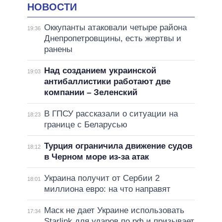
НОВОСТИ
Оккупанты атаковали четыре района
19:36
Днепропетровщины, есть жертвы и
ранены
Над созданием украинской
19:03
антибаллистики работают две
компании – Зеленский
В ГПСУ рассказали о ситуации на
18:23
границе с Беларусью
Турция ограничила движение судов
18:12
в Черном море из-за атак
Украина получит от Сербии 2
18:01
миллиона евро: на что направят
Маск не дает Украине использовать
17:34
Starlink для ударов по рф и призывает