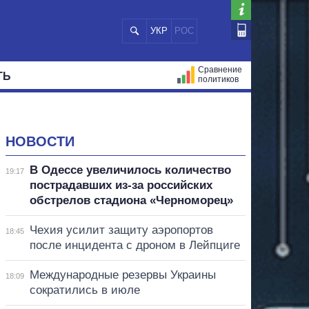
УКР
РОС
Сравнение
ТЬ
политиков
СТРАЦИЙ
МЭРЫ
ВСЕ ПЕРСОНЫ
НОВОСТИ
В Одессе увеличилось количество
19:17
пострадавших из-за российских
обстрелов стадиона «Черноморец»
Чехия усилит защиту аэропортов
18:45
после инцидента с дроном в Лейпциге
Международные резервы Украины
18:09
сократились в июле