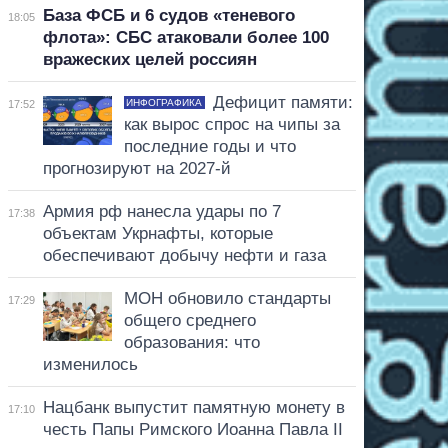
База ФСБ и 6 судов «теневого
18:05
флота»: СБС атаковали более 100
вражеских целей россиян
Дефицит памяти:
ИНФОГРАФИКА
17:52
как вырос спрос на чипы за
последние годы и что
прогнозируют на 2027-й
Армия рф нанесла удары по 7
17:38
объектам Укрнафты, которые
обеспечивают добычу нефти и газа
МОН обновило стандарты
17:29
общего среднего
образования: что
изменилось
Нацбанк выпустит памятную монету в
17:10
честь Папы Римского Иоанна Павла II