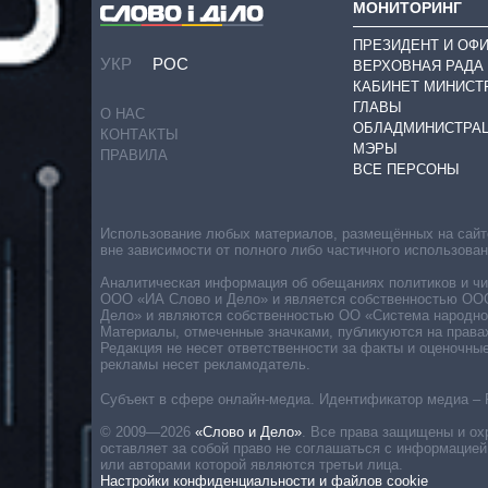
МОНИТОРИНГ
ПРЕЗИДЕНТ И ОФ
УКР
РОС
ВЕРХОВНАЯ РАДА
КАБИНЕТ МИНИСТ
ГЛАВЫ
О НАС
ОБЛАДМИНИСТРА
КОНТАКТЫ
МЭРЫ
ПРАВИЛА
ВСЕ ПЕРСОНЫ
Использование любых материалов, размещённых на сайте,
вне зависимости от полного либо частичного использова
Аналитическая информация об обещаниях политиков и чин
ООО «ИА Слово и Дело» и является собственностью ООО 
Дело» и являются собственностью ОО «Система народног
Материалы, отмеченные значками, публикуются на права
Редакция не несет ответственности за факты и оценочны
рекламы несет рекламодатель.
Субъект в сфере онлайн-медиа. Идентификатор медиа – 
© 2009—2026
«Слово и Дело»
.
Все права защищены и ох
оставляет за собой право не соглашаться с информацией
или авторами которой являются третьи лица.
Настройки конфиденциальности и файлов cookie