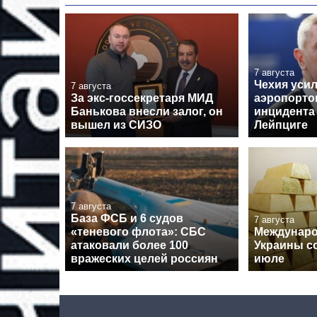
7 августа
Чехия уси
7 августа
За экс-госсекретаря МИД
аэропорто
Банькова внесли залог, он
инцидента
вышел из СИЗО
Лейпциге
7 августа
База ФСБ и 6 судов
7 августа
«теневого флота»: СБС
Междунар
атаковали более 100
Украины с
вражеских целей россиян
июле