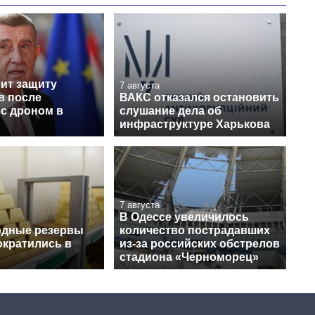
лит защиту
7 августа
в после
ВАКС отказался остановить
 с дроном в
слушание дела об
инфраструктуре Харькова
7 августа
В Одессе увеличилось
одные резервы
количество пострадавших
ократились в
из-за российских обстрелов
стадиона «Черноморец»