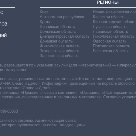
РЕГИОНЫ
Киев
Ивано-Франковская об
ИС
Автономная республика
Киевская область
Крым
Кировоградская област
РОВ
Винницкая область
Луганская область
Волынская область
Львовская область
ЦИЙ
Днепропетровская область
Николаевская область
Донецкая область
Одесская область
Житомирская область
Полтавская область
Закарпатская область
Ровенская область
Запорожская область
 разрешается при указании ссылки (для интернет-изданий — гиперссылки
ния материалов.
овников, размещенных на портале slovoidilo.ua, а также информация о 
«ИА Слово и Дело». Инфографики, размещенные на портале slovoidilo.
о контроля Слово и Дело».
х рекламы: «Промо», «Новости компаний», «Позиция», «Партнерский мат
е суждения, обнародованные в рекламных материалах. Согласно украин
R40-05063
раняются законом. Администрация сайта
, которая публикуется на сайте, владельцами