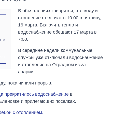
В объявлениях говорится, что воду и
отопление отключат в 10:00 в пятницу,
16 марта. Включить тепло и
водоснабжение обещают 17 марта в
7:00.
жно
В середине недели коммунальные
службы уже отключали водоснабжение
ХИВ
и отопление на Отрадном из-за
аварии.
Восемь
у, пока чинили прорыв.
массированных
ударов по Украине
да прекратилось водоснабжение
в
за лето: Киев и
область стали
Еленовке и прилегающих поселках.
главной целью рф
ребои с отоплением.