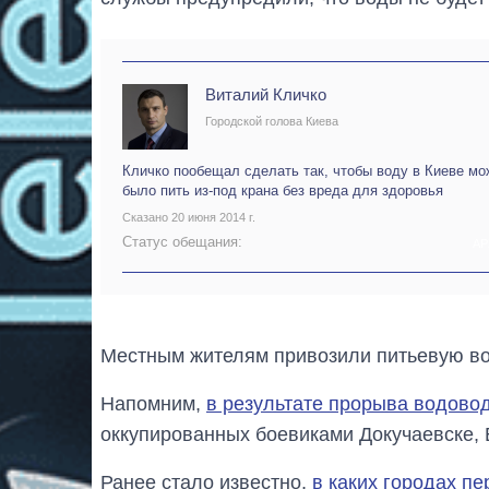
Виталий Кличко
Городской голова Киева
Кличко пообещал сделать так, чтобы воду в Киеве мо
было пить из-под крана без вреда для здоровья
Сказано 20 июня 2014 г.
Статус обещания:
АР
Местным жителям привозили питьевую вод
Напомним,
в результате прорыва водово
оккупированных боевиками Докучаевске, 
Ранее стало известно,
в каких городах пе