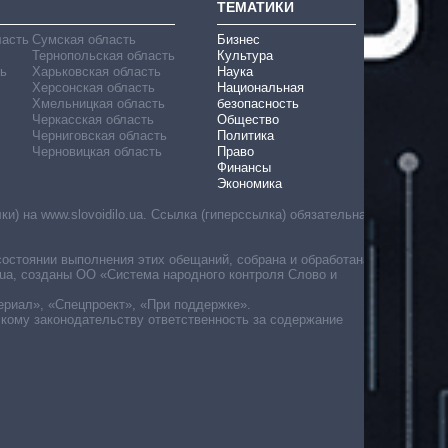
ТЕМАТИКИ
ласть
Сумская область
Бизнес
Тернопольская область
Культура
ь
Харьковская область
Наука
Херсонская область
Национальная
Хмельницкая область
безопасность
Черкасская область
Общество
Черниговская область
Политика
Черновицкая область
Право
Финансы
Экономика
) на www.slovoidilo.ua. Ссылка (гиперссылка) обязательна
состоянии выполнения этих обещаний, собрана и обработана
ua, созданы ОО «Система народного контроля Слово и
ериал», «Спецпроект», «При поддержке».
скому законодательству ответственность за содержание