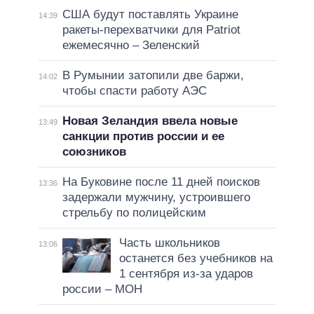
США будут поставлять Украине
14:39
ракеты-перехватчики для Patriot
ежемесячно – Зеленский
В Румынии затопили две баржи,
14:02
чтобы спасти работу АЭС
Новая Зеландия ввела новые
13:49
санкции против россии и ее
союзников
На Буковине после 11 дней поисков
13:36
задержали мужчину, устроившего
стрельбу по полицейским
Часть школьников
13:06
останется без учебников на
1 сентября из-за ударов
россии – МОН