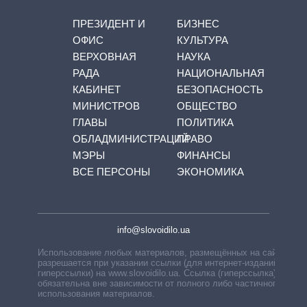
ПРЕЗИДЕНТ И
БИЗНЕС
ОФИС
КУЛЬТУРА
ВЕРХОВНАЯ
НАУКА
РАДА
НАЦИОНАЛЬНАЯ
КАБИНЕТ
БЕЗОПАСНОСТЬ
МИНИСТРОВ
ОБЩЕСТВО
ГЛАВЫ
ПОЛИТИКА
ОБЛАДМИНИСТРАЦИЙ
ПРАВО
МЭРЫ
ФИНАНСЫ
ВСЕ ПЕРСОНЫ
ЭКОНОМИКА
info@slovoidilo.ua
Использование любых материалов, размещённых на сайте,
разрешается при указании ссылки (для интернет-изданий —
гиперссылки) на www.slovoidilo.ua. Ссылка (гиперссылка)
обязательна вне зависимости от полного либо частичного
использования материалов.