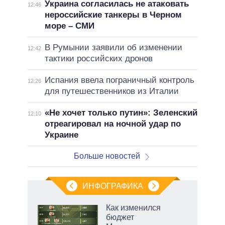
Украина согласилась не атаковать
12:46
нероссийские танкеры в Черном
море – СМИ
В Румынии заявили об изменении
12:42
тактики российских дронов
Испания ввела пограничный контроль
12:26
для путешественников из Италии
«Не хочет только путин»: Зеленский
12:10
отреагировал на ночной удар по
Украине
Больше новостей
ИНФОГРАФИКА
 как
Как изменился
чипы
бюджет