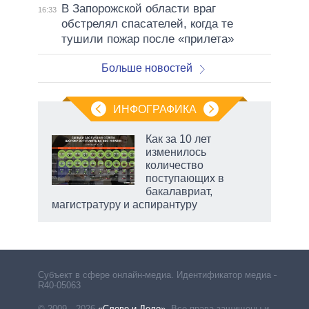
В Запорожской области враг
16:33
обстрелял спасателей, когда те
тушили пожар после «прилета»
Больше новостей
ИНФОГРАФИКА
 5
Как за 10 лет
го
изменилось
сть
количество
ВР
поступающих в
бакалавриат,
магистратуру и аспирантуру
Субъект в сфере онлайн-медиа. Идентификатор медиа –
R40-05063
© 2009—2026
«Слово и Дело»
.
Все права защищены и