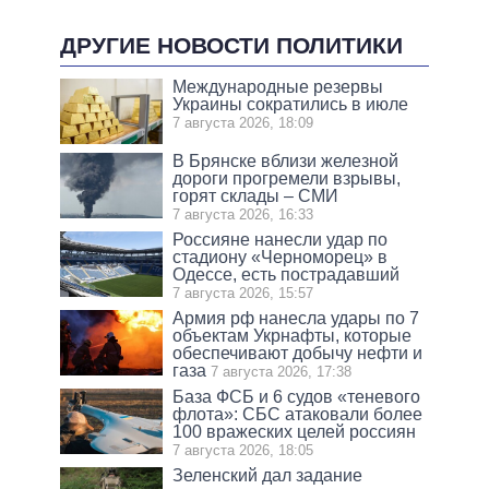
ДРУГИЕ НОВОСТИ ПОЛИТИКИ
Международные резервы
Украины сократились в июле
7 августа 2026, 18:09
В Брянске вблизи железной
дороги прогремели взрывы,
горят склады – СМИ
7 августа 2026, 16:33
Россияне нанесли удар по
стадиону «Черноморец» в
Одессе, есть пострадавший
7 августа 2026, 15:57
Армия рф нанесла удары по 7
объектам Укрнафты, которые
обеспечивают добычу нефти и
газа
7 августа 2026, 17:38
База ФСБ и 6 судов «теневого
флота»: СБС атаковали более
100 вражеских целей россиян
7 августа 2026, 18:05
Зеленский дал задание