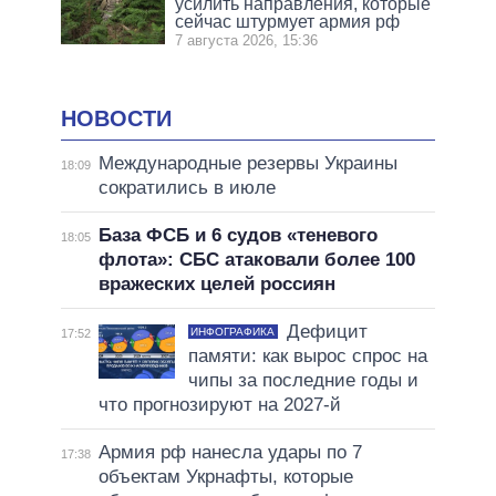
усилить направления, которые
сейчас штурмует армия рф
7 августа 2026, 15:36
НОВОСТИ
Международные резервы Украины
18:09
сократились в июле
База ФСБ и 6 судов «теневого
18:05
флота»: СБС атаковали более 100
вражеских целей россиян
Дефицит
ИНФОГРАФИКА
17:52
памяти: как вырос спрос на
чипы за последние годы и
что прогнозируют на 2027-й
Армия рф нанесла удары по 7
17:38
объектам Укрнафты, которые