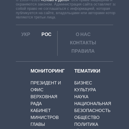
охраняются законом. Администрация сайта оставляет за
собой право не соглашаться с информацией, которая
публикуется на сайте, владельцами или авторами которой
являются третьи лица.
УКР
РОС
О НАС
КОНТАКТЫ
ПРАВИЛА
МОНИТОРИНГ
ТЕМАТИКИ
ПРЕЗИДЕНТ И
БИЗНЕС
ОФИС
КУЛЬТУРА
ВЕРХОВНАЯ
НАУКА
РАДА
НАЦИОНАЛЬНАЯ
КАБИНЕТ
БЕЗОПАСНОСТЬ
МИНИСТРОВ
ОБЩЕСТВО
ГЛАВЫ
ПОЛИТИКА