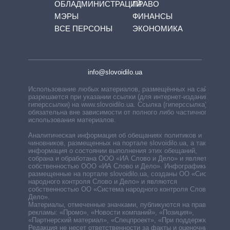
ОБЛАДМИНИСТРАЦИЙ
ПРАВО
МЭРЫ
ФИНАНСЫ
ВСЕ ПЕРСОНЫ
ЭКОНОМИКА
info@slovoidilo.ua
Использование любых материалов, размещённых на сайте,
разрешается при указании ссылки (для интернет-изданий —
гиперссылки) на www.slovoidilo.ua. Ссылка (гиперссылка)
обязательна вне зависимости от полного либо частичного
использования материалов.
Аналитическая информация об обещаниях политиков и
чиновников, размещенных на портале slovoidilo.ua, а также
информация о состоянии выполнения этих обещаний,
собрана и обработана ООО «ИА Слово и Дело» и является
собственностью ООО «ИА Слово и Дело». Инфографики,
размещенные на портале slovoidilo.ua, созданы ОО «Система
народного контроля Слово и Дело» и являются
собственностью ОО «Система народного контроля Слово и
Дело».
Материалы, отмеченные значками, публикуются на правах
рекламы: «Промо», «Новости компаний», «Позиция»,
«Партнерский материал», «Спецпроект», «При поддержке».
Редакция не несет ответственности за факты и оценочные