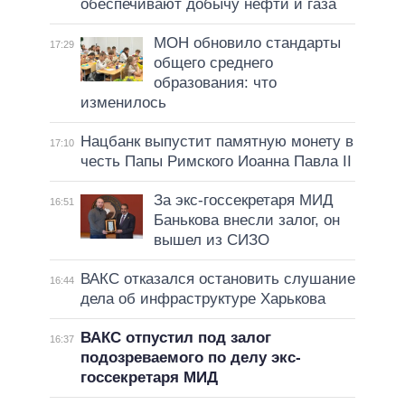
обеспечивают добычу нефти и газа
МОН обновило стандарты
17:29
общего среднего
образования: что
изменилось
Нацбанк выпустит памятную монету в
17:10
честь Папы Римского Иоанна Павла II
За экс-госсекретаря МИД
16:51
Банькова внесли залог, он
вышел из СИЗО
ВАКС отказался остановить слушание
16:44
дела об инфраструктуре Харькова
ВАКС отпустил под залог
16:37
подозреваемого по делу экс-
госсекретаря МИД