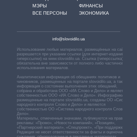
МЭРЫ
ФИНАНСЫ
ВСЕ ПЕРСОНЫ
ЭКОНОМИКА
info@slovoidilo.ua
Использование любых материалов, размещённых на сайте,
разрешается при указании ссылки (для интернет-изданий —
гиперссылки) на www.slovoidilo.ua. Ссылка (гиперссылка)
обязательна вне зависимости от полного либо частичного
использования материалов.
Аналитическая информация об обещаниях политиков и
чиновников, размещенных на портале slovoidilo.ua, а также
информация о состоянии выполнения этих обещаний,
собрана и обработана ООО «ИА Слово и Дело» и является
собственностью ООО «ИА Слово и Дело». Инфографики,
размещенные на портале slovoidilo.ua, созданы ОО «Система
народного контроля Слово и Дело» и являются
собственностью ОО «Система народного контроля Слово и
Дело».
Материалы, отмеченные значками, публикуются на правах
рекламы: «Промо», «Новости компаний», «Позиция»,
«Партнерский материал», «Спецпроект», «При поддержке».
Редакция не несет ответственности за факты и оценочные
суждения, обнародованные в рекламных материалах.