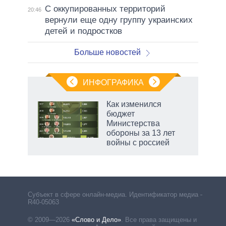
С оккупированных территорий
20:46
вернули еще одну группу украинских
детей и подростков
Больше новостей
ИНФОГРАФИКА
еля
Как изменился
бюджет
Министерства
обороны за 13 лет
войны с россией
рф
Субъект в сфере онлайн-медиа. Идентификатор медиа –
R40-05063
© 2009—2026
«Слово и Дело»
.
Все права защищены и