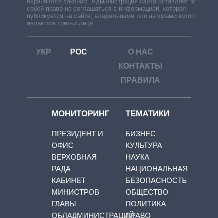
охраняются законом. Администрация сайта оставляет за
собой право не соглашаться с информацией, которая
публикуется на сайте, владельцами или авторами которой
являются третьи лица.
УКР
РОС
О НАС
КОНТАКТЫ
ПРАВИЛА
МОНИТОРИНГ
ТЕМАТИКИ
ПРЕЗИДЕНТ И
БИЗНЕС
ОФИС
КУЛЬТУРА
ВЕРХОВНАЯ
НАУКА
РАДА
НАЦИОНАЛЬНАЯ
КАБИНЕТ
БЕЗОПАСНОСТЬ
МИНИСТРОВ
ОБЩЕСТВО
ГЛАВЫ
ПОЛИТИКА
ОБЛАДМИНИСТРАЦИЙ
ПРАВО