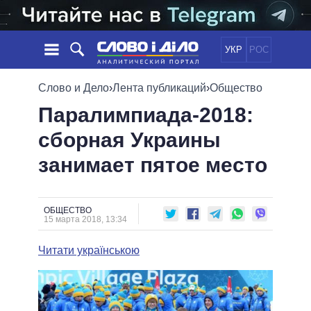
УКР
РОС
НОВОСТИ
Слово и Дело
›
Лента публикаций
›
Общество
Паралимпиада-2018:
ОБЕЩАНИЯ
ЛЕНТА
ПОЛИТИКА
сборная Украины
СОБЫТИЯ
ЭКОНОМИКА
ПОЛИТИКИ
занимает пятое место
СТАТЬИ
ОБЩЕСТВО
ИНФОГРАФИКА
МНЕНИЯ
МИР
ВСЕ ПОЛИТИКИ
ОБЗОРЫ
ПРЕЗИДЕНТ И ОФИС
ВИДЕО
ОБЩЕСТВО
ДАЙДЖЕСТЫ
15 марта 2018, 13:34
ВЕРХОВНАЯ РАДА
ПОДДЕРЖАТЬ
КАБИНЕТ МИНИСТРОВ
Читати українською
ГЛАВЫ ОБЛАДМИНИСТРАЦИЙ
СРАВНЕНИЕ ПОЛИТИКОВ
МЭРЫ
ВСЕ ПЕРСОНЫ