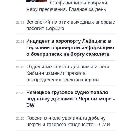
Стефанишиной избрали
меру пресечения. Главное за день
Зеленский на этих выходных впервые
22:32
посетит Сербию
Инцидент в аэропорту Лейпцига: в
22:03
Германии опровергли информацию
о боеприпасах на борту самолета
Отдельные списки для зимы и лета:
21:49
Кабмин изменит правила
распределения электроэнергии
Немецкое грузовое судно попало
21:29
под атаку дронами в Черном море –
DW
Россия в июле увеличила добычу
21:25
нефти и газового конденсата – СМИ