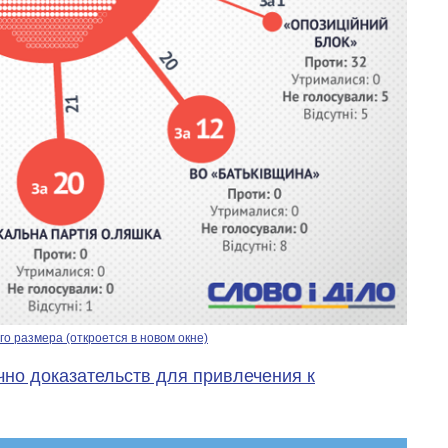
о размера (откроется в новом окне)
чно доказательств для привлечения к