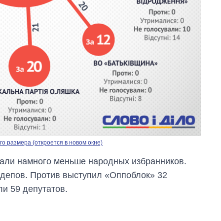
о размера (откроется в новом окне)
овали намного меньше народных избранников.
рдепов. Против выступил «Оппоблок» 32
ли 59 депутатов.