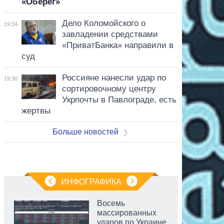
«Оберег»
Дело Коломойского о
19:34
завладении средствами
«ПриватБанка» направили в
суд
Россияне нанесли удар по
19:30
сортировочному центру
Укрпочты в Павлограде, есть
жертвы
Больше новостей
ИНФОГРАФИКА
Восемь
массированных
ударов по Украине