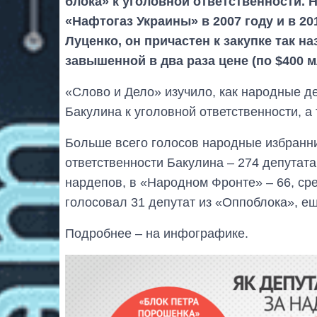
блока» к уголовной ответственности.
«Нафтогаз Украины» в 2007 году и в 2
Луценко, он причастен к закупке так 
завышенной в два раза цене (по $400 м
«Слово и Дело» изучило, как народные д
Бакулина к уголовной ответственности, а 
Больше всего голосов народные избранни
ответственности Бакулина – 274 депутат
нардепов, в «Народном Фронте» – 66, ср
голосовал 31 депутат из «Оппоблока», ещ
Подробнее – на инфографике.