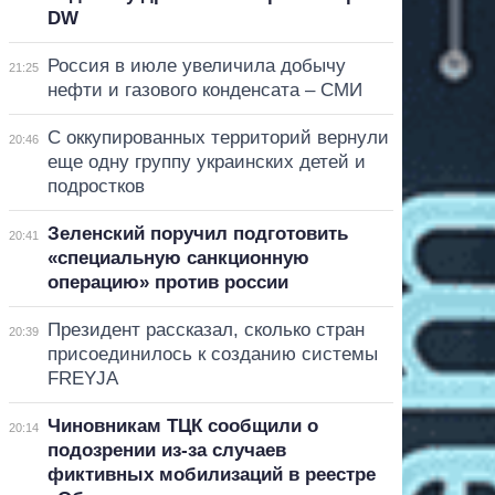
DW
Россия в июле увеличила добычу
21:25
нефти и газового конденсата – СМИ
С оккупированных территорий вернули
20:46
еще одну группу украинских детей и
подростков
Зеленский поручил подготовить
20:41
«специальную санкционную
операцию» против россии
Президент рассказал, сколько стран
20:39
присоединилось к созданию системы
FREYJA
Чиновникам ТЦК сообщили о
20:14
подозрении из-за случаев
фиктивных мобилизаций в реестре