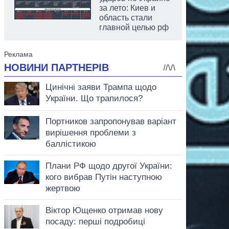
за лето: Киев и
область стали
главной целью рф
аспирант