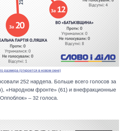
городах Украины
на начало августа
о размера (откроется в новом окне)
осовали 252 нардепа. Больше всего голосов за
в), «Народном фронте» (61) и внефракционные
«Оппоблок» – 32 голоса.