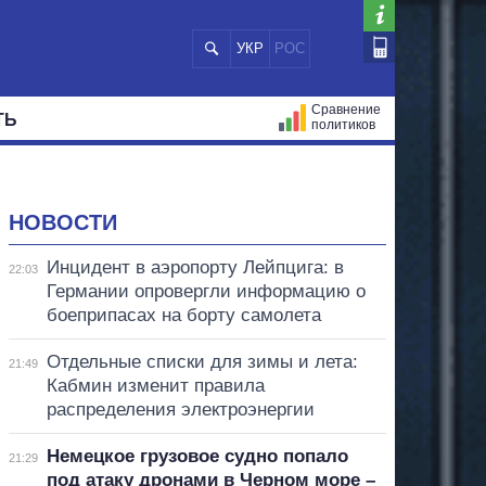
УКР
РОС
Сравнение
ТЬ
политиков
СТРАЦИЙ
МЭРЫ
ВСЕ ПЕРСОНЫ
НОВОСТИ
Инцидент в аэропорту Лейпцига: в
22:03
Германии опровергли информацию о
боеприпасах на борту самолета
Отдельные списки для зимы и лета:
21:49
Кабмин изменит правила
распределения электроэнергии
Немецкое грузовое судно попало
21:29
под атаку дронами в Черном море –