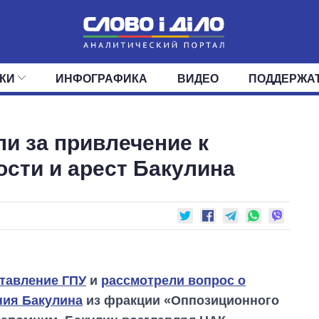
КИ
ИНФОГРАФИКА
ВИДЕО
ПОДДЕРЖА
ИС
ЛЕНТА
ВЕРХОВНАЯ РАДА
СОБЫТИЯ
СТАТЬИ
КАБИНЕТ МИНИСТРОВ
МНЕНИЯ
ОБЗОРЫ
ГЛАВЫ ОБЛАДМИНИ
ДАЙДЖЕСТЫ
ли за привлечение к
ПОЛИТИКА
ДЕПУТАТЫ
ЭКОНОМИКА
КОМИТЕТЫ
ФРАКЦИИ
ОБЩЕСТВО
ОКРУГА
МИР
ости и арест Бакулина
тавление ГПУ
и
рассмотрели вопрос о
ния Бакулина
из фракции «Оппозиционного