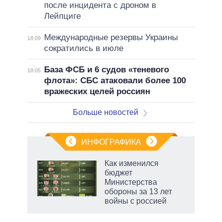
после инцидента с дроном в
Лейпциге
Международные резервы Украины
18:09
сократились в июле
База ФСБ и 6 судов «теневого
18:05
флота»: СБС атаковали более 100
вражеских целей россиян
Больше новостей
ИНФОГРАФИКА
 5
Как изменился
го
бюджет
сть
Министерства
ВР
обороны за 13 лет
войны с россией
маги