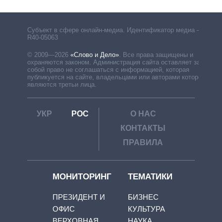
Субъект в сфере онлайн-медиа. Идентификатор медиа –
R40-05063
© 2009—2026
«Слово и Дело»
.
Все права защищены и
охраняются законом. Администрация сайта оставляет за
собой право не соглашаться с информацией, которая
публикуется на сайте, владельцами или авторами которой
являются третьи лица.
УКР
РОС
О НАС
КОНТАКТЫ
ПРАВИЛА
МОНИТОРИНГ
ТЕМАТИКИ
ПРЕЗИДЕНТ И
БИЗНЕС
ОФИС
КУЛЬТУРА
ВЕРХОВНАЯ
НАУКА