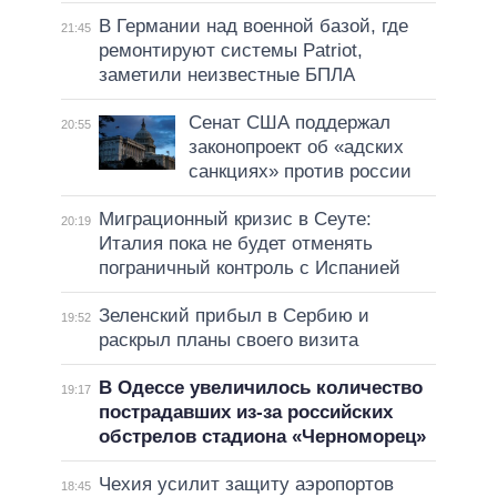
В Германии над военной базой, где
21:45
ремонтируют системы Patriot,
заметили неизвестные БПЛА
Сенат США поддержал
20:55
законопроект об «адских
санкциях» против россии
Миграционный кризис в Сеуте:
20:19
Италия пока не будет отменять
пограничный контроль с Испанией
Зеленский прибыл в Сербию и
19:52
раскрыл планы своего визита
В Одессе увеличилось количество
19:17
пострадавших из-за российских
обстрелов стадиона «Черноморец»
Чехия усилит защиту аэропортов
18:45