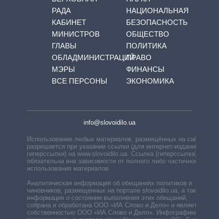
РАДА
НАЦИОНАЛЬНАЯ
КАБИНЕТ
БЕЗОПАСНОСТЬ
МИНИСТРОВ
ОБЩЕСТВО
ГЛАВЫ
ПОЛИТИКА
ОБЛАДМИНИСТРАЦИЙ
ПРАВО
МЭРЫ
ФИНАНСЫ
ВСЕ ПЕРСОНЫ
ЭКОНОМИКА
info@slovoidilo.ua
Использование любых материалов, размещённых на сайте,
разрешается при указании ссылки (для интернет-изданий —
гиперссылки) на www.slovoidilo.ua. Ссылка (гиперссылка)
обязательна вне зависимости от полного либо частичного
использования материалов.
Аналитическая информация об обещаниях политиков и
чиновников, размещенных на портале slovoidilo.ua, а также
информация о состоянии выполнения этих обещаний,
собрана и обработана ООО «ИА Слово и Дело» и является
собственностью ООО «ИА Слово и Дело». Инфографики,