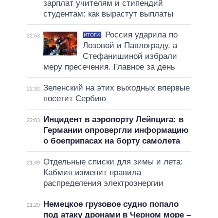
зарплат учителям и стипендий
студентам: как вырастут выплаты
Россия ударила по
ИТОГИ
22:53
Лозовой и Павлограду, а
Стефанишиной избрали
меру пресечения. Главное за день
Зеленский на этих выходных впервые
22:32
посетит Сербию
Инцидент в аэропорту Лейпцига: в
22:03
Германии опровергли информацию
о боеприпасах на борту самолета
Отдельные списки для зимы и лета:
21:49
Кабмин изменит правила
распределения электроэнергии
Немецкое грузовое судно попало
21:29
под атаку дронами в Черном море –