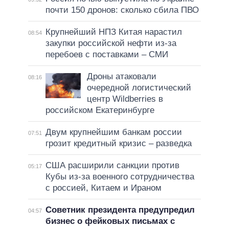
почти 150 дронов: сколько сбила ПВО
Крупнейший НПЗ Китая нарастил
08:54
закупки российской нефти из-за
перебоев с поставками – СМИ
Дроны атаковали
08:16
очередной логистический
центр Wildberries в
российском Екатеринбурге
Двум крупнейшим банкам россии
07:51
грозит кредитный кризис – разведка
США расширили санкции против
05:17
Кубы из-за военного сотрудничества
с россией, Китаем и Ираном
Советник президента предупредил
04:57
бизнес о фейковых письмах с