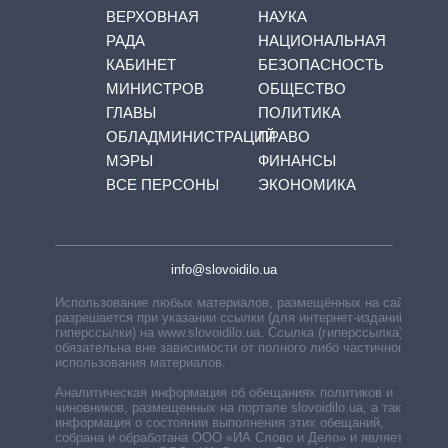
ВЕРХОВНАЯ
НАУКА
РАДА
НАЦИОНАЛЬНАЯ
КАБИНЕТ
БЕЗОПАСНОСТЬ
МИНИСТРОВ
ОБЩЕСТВО
ГЛАВЫ
ПОЛИТИКА
ОБЛАДМИНИСТРАЦИЙ
ПРАВО
МЭРЫ
ФИНАНСЫ
ВСЕ ПЕРСОНЫ
ЭКОНОМИКА
info@slovoidilo.ua
Использование любых материалов, размещённых на сайте,
разрешается при указании ссылки (для интернет-изданий —
гиперссылки) на www.slovoidilo.ua. Ссылка (гиперссылка)
обязательна вне зависимости от полного либо частичного
использования материалов.
Аналитическая информация об обещаниях политиков и
чиновников, размещенных на портале slovoidilo.ua, а также
информация о состоянии выполнения этих обещаний,
собрана и обработана ООО «ИА Слово и Дело» и является