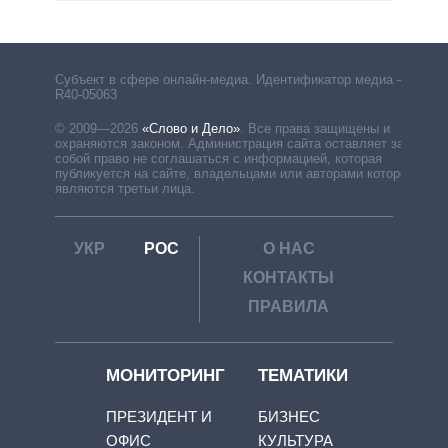
Субъект в сфере онлайн-медиа. Идентификатор медиа –
R40-05063
© 2009—2026
«Слово и Дело»
.
Все права защищены и
охраняются законом. Администрация сайта оставляет за
собой право не соглашаться с информацией, которая
публикуется на сайте, владельцами или авторами которой
являются третьи лица.
УКР
РОС
О НАС
КОНТАКТЫ
ПРАВИЛА
МОНИТОРИНГ
ТЕМАТИКИ
ПРЕЗИДЕНТ И
БИЗНЕС
ОФИС
КУЛЬТУРА