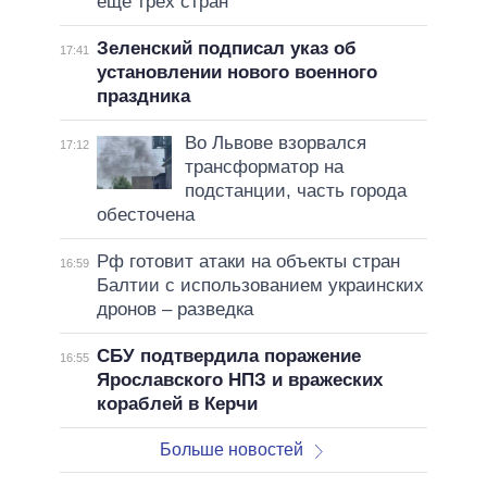
еще трех стран
Зеленский подписал указ об
17:41
установлении нового военного
праздника
Во Львове взорвался
17:12
трансформатор на
подстанции, часть города
обесточена
Рф готовит атаки на объекты стран
16:59
Балтии с использованием украинских
дронов – разведка
СБУ подтвердила поражение
16:55
Ярославского НПЗ и вражеских
кораблей в Керчи
Больше новостей