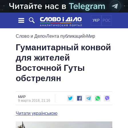
УКР
РОС
НОВОСТИ
Слово и Дело
›
Лента публикаций
›
Мир
Гуманитарный конвой
ОБЕЩАНИЯ
ЛЕНТА
ПОЛИТИКА
для жителей
СОБЫТИЯ
ЭКОНОМИКА
ПОЛИТИКИ
Восточной Гуты
СТАТЬИ
ОБЩЕСТВО
ИНФОГРАФИКА
МНЕНИЯ
МИР
ВСЕ ПОЛИТИКИ
обстрелян
ОБЗОРЫ
ПРЕЗИДЕНТ И ОФИС
ВИДЕО
ДАЙДЖЕСТЫ
ВЕРХОВНАЯ РАДА
МИР
ПОДДЕРЖАТЬ
КАБИНЕТ МИНИСТРОВ
9 марта 2018, 21:16
ГЛАВЫ ОБЛАДМИНИСТРАЦИЙ
СРАВНЕНИЕ ПОЛИТИКОВ
Читати українською
МЭРЫ
ВСЕ ПЕРСОНЫ