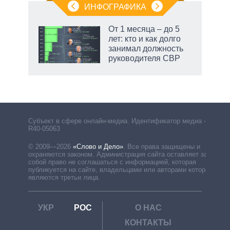
ИНФОГРАФИКА
От 1 месяца – до 5
лет: кто и как долго
занимал должность
руководителя СВР
рф
Субъект в сфере онлайн-медиа. Идентификатор медиа –
R40-05063
© 2009—2026
«Слово и Дело»
.
Все права защищены и
охраняются законом. Администрация сайта оставляет за
собой право не соглашаться с информацией, которая
публикуется на сайте, владельцами или авторами которой
являются третьи лица.
УКР
РОС
О НАС
КОНТАКТЫ