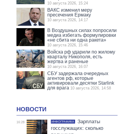
10 августа 2026, 15:24
ВАКС изменил меру
пресечения Ермаку
10 августа 2026, 14:17
В Воздушных силах попросили
медиа избегать формулировки
«не сбита ни одна ракета»
10 августа 2026, 15:46
Войска рф ударили по жилому
кварталу Никополя, есть
жертва и раненые
10 августа 2026, 16:07
СБУ задержала очередных
агентов рф, которые
активировали десятки Starlink
для врага
10 августа 2026, 14:58
НОВОСТИ
Зарплаты
ИНФОГРАФИКА
16:28
госслужащих: сколько