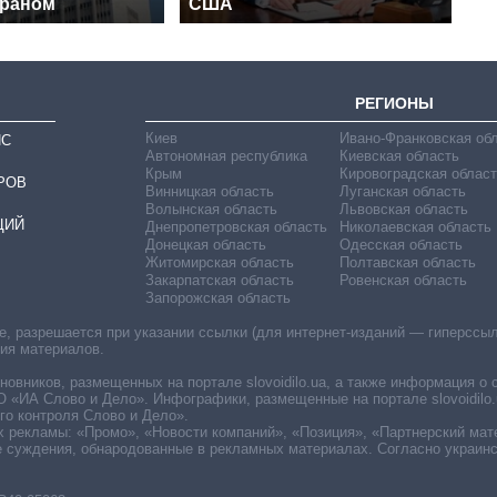
Ираном
США
РЕГИОНЫ
Киев
Ивано-Франковская об
ИС
Автономная республика
Киевская область
Крым
Кировоградская област
РОВ
Винницкая область
Луганская область
Волынская область
Львовская область
ЦИЙ
Днепропетровская область
Николаевская область
Донецкая область
Одесская область
Житомирская область
Полтавская область
Закарпатская область
Ровенская область
Запорожская область
 разрешается при указании ссылки (для интернет-изданий — гиперссылки
ния материалов.
овников, размещенных на портале slovoidilo.ua, а также информация о 
«ИА Слово и Дело». Инфографики, размещенные на портале slovoidilo.
о контроля Слово и Дело».
х рекламы: «Промо», «Новости компаний», «Позиция», «Партнерский мат
е суждения, обнародованные в рекламных материалах. Согласно украин