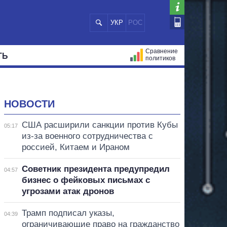
УКР
РОС
Сравнение
ТЬ
политиков
СТРАЦИЙ
МЭРЫ
ВСЕ ПЕРСОНЫ
НОВОСТИ
США расширили санкции против Кубы
05:17
из-за военного сотрудничества с
россией, Китаем и Ираном
Советник президента предупредил
04:57
бизнес о фейковых письмах с
угрозами атак дронов
Трамп подписал указы,
04:39
ограничивающие право на гражданство