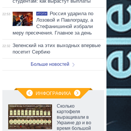
студентам: как вырастут выплаты
Россия ударила по
ИТОГИ
22:53
Лозовой и Павлограду, а
Стефанишиной избрали
меру пресечения. Главное за день
Зеленский на этих выходных впервые
22:32
посетит Сербию
Больше новостей
ИНФОГРАФИКА
Сколько
картофеля
выращивали в
Украине до и во
время большой