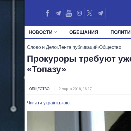
НОВОСТИ
ОБЕЩАНИЯ
ПОЛИТИ
ВСЕ ПОЛИТИКИ
ПРЕЗИДЕНТ И ОФ
Слово и Дело
›
Лента публикаций
›
Общество
Прокуроры требуют уж
«Топазу»
ОБЩЕСТВО
2 марта 2018, 16:17
Читати українською