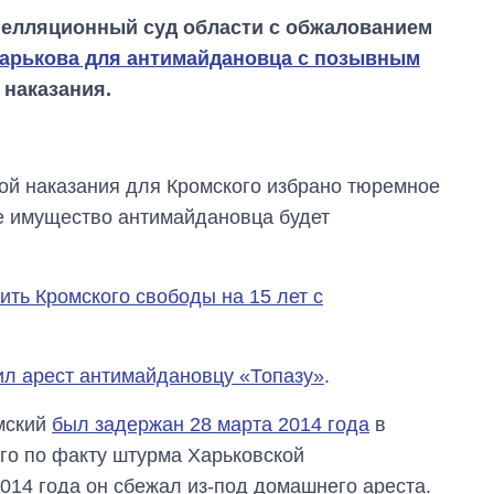
пелляционный суд области с обжалованием
Харькова для антимайдановца с позывным
 наказания.
ой наказания для Кромского избрано тюремное
ое имущество антимайдановца будет
ить Кромского свободы на 15 лет с
ил арест антимайдановцу «Топазу»
.
Как изменился
бюджет
омский
был задержан 28 марта 2014 года
в
Министерства
ого по факту штурма Харьковской
обороны за 13 лет
войны с россией
014 года он сбежал из-под домашнего ареста.