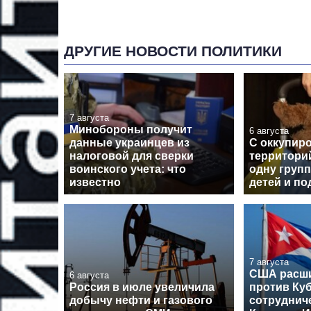
ДРУГИЕ НОВОСТИ ПОЛИТИКИ
7 августа
Минобороны получит
6 августа
данные украинцев из
С оккупир
налоговой для сверки
территори
воинского учета: что
одну групп
известно
детей и по
7 августа
США расши
6 августа
Россия в июле увеличила
против Куб
добычу нефти и газового
сотрудниче