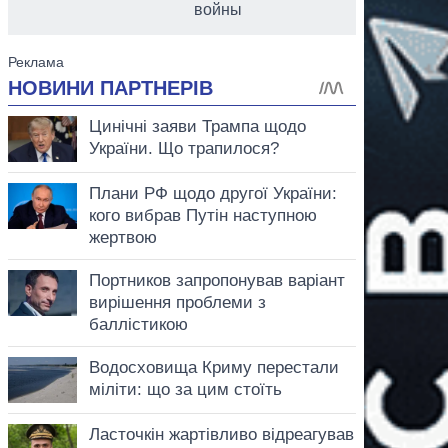
войны
аспирант