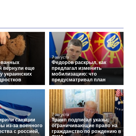
7 августа
ованных
Федоров раскрыл, как
й вернули еще
предлагал изменить
у украинских
мобилизацию: что
дростков
предусматривал план
7 августа
рили санкции
Трамп подписал указы,
ы из-за военного
ограничивающие право на
ства с россией,
гражданство по рождению в