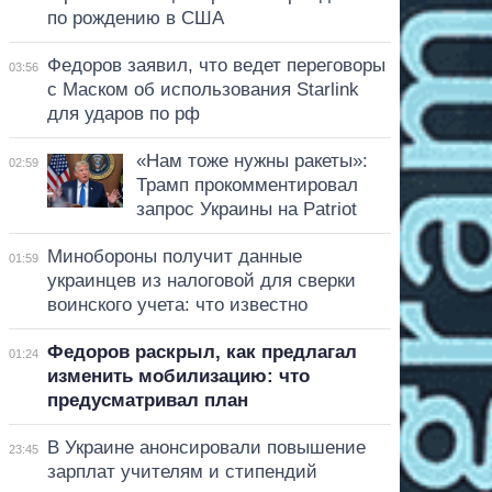
по рождению в США
Федоров заявил, что ведет переговоры
03:56
с Маском об использования Starlink
для ударов по рф
«Нам тоже нужны ракеты»:
02:59
Трамп прокомментировал
запрос Украины на Patriot
Минобороны получит данные
01:59
украинцев из налоговой для сверки
воинского учета: что известно
Федоров раскрыл, как предлагал
01:24
изменить мобилизацию: что
предусматривал план
В Украине анонсировали повышение
23:45
зарплат учителям и стипендий