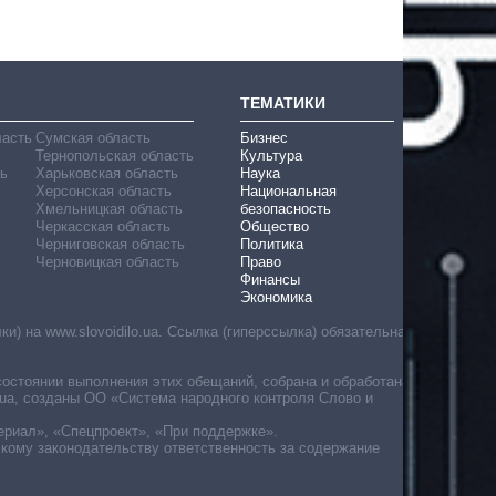
ТЕМАТИКИ
ласть
Сумская область
Бизнес
Тернопольская область
Культура
ь
Харьковская область
Наука
Херсонская область
Национальная
Хмельницкая область
безопасность
Черкасская область
Общество
Черниговская область
Политика
Черновицкая область
Право
Финансы
Экономика
) на www.slovoidilo.ua. Ссылка (гиперссылка) обязательна
состоянии выполнения этих обещаний, собрана и обработана
ua, созданы ОО «Система народного контроля Слово и
ериал», «Спецпроект», «При поддержке».
скому законодательству ответственность за содержание