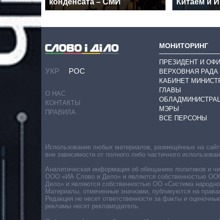
конденсата – СМИ
Китаем и 
МОНИТОРИНГ
ПРЕЗИДЕНТ И ОФ
УКР
РОС
ВЕРХОВНАЯ РАДА
КАБИНЕТ МИНИСТ
ГЛАВЫ
О НАС
ОБЛАДМИНИСТРА
КОНТАКТЫ
МЭРЫ
ПРАВИЛА
ВСЕ ПЕРСОНЫ
Использование любых материалов, размещённых на сайте,
вне зависимости от полного либо частичного использова
Аналитическая информация об обещаниях политиков и чин
ООО «ИА Слово и Дело» и является собственностью ООО 
Дело» и являются собственностью ОО «Система народног
Материалы, отмеченные значками, публикуются на права
Редакция не несет ответственности за факты и оценочны
рекламы несет рекламодатель.