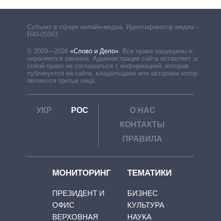
Субъект в сфере онлайн-медиа. Идентификатор медиа –
R40-05063
© 2009—2026
«Слово и Дело»
.
Все права защищены и
охраняются законом. Администрация сайта оставляет за
собой право не соглашаться с информацией, которая
публикуется на сайте, владельцами или авторами которой
являются третьи лица.
УКР
РОС
О НАС
КОНТАКТЫ
ПРАВИЛА
МОНИТОРИНГ
ТЕМАТИКИ
ПРЕЗИДЕНТ И
БИЗНЕС
ОФИС
КУЛЬТУРА
ВЕРХОВНАЯ
НАУКА